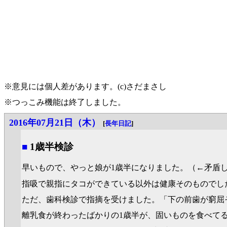
※意見には個人差があります。(c)さだまさし
※つっこみ機能は終了しました。
2016年07月21日（木）
[
長年日記
]
■
1歳半検診
早いもので、やっと娘が1歳半になりました。（←矛盾
指吸で親指にタコができている以外は健康そのものでし
ただ、歯科検診で指摘を受けました。「下の前歯が窮屈
離乳食が終わったばかりの1歳半が、固いものを食べて