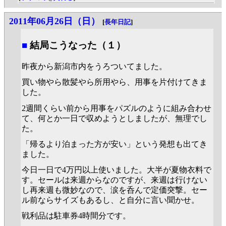
2011年06月26日（日）
[
長年日記
]
■
結局こうなった（１）
昨夜から新潟市内をうろついてました。
買い物やら散髪やら所用やら、用事を片付けてきま
した。
2週間くらい前から用事をパズルのように組み合わせ
て、何とか一日で収めようとしましたが、無理でし
た。
「帰るより泊まった方が安い」という発想も出てき
ました。
今日一日で4万円以上使いました。大半が夏物衣料で
す。セールは来週からなのですが、来週は行けない
し再来週も微妙なので、涙を呑んで定価突撃。セー
ル前ならサイズもあるし、と自分に言い聞かせ。
戦利品は駐車券4時間分です。