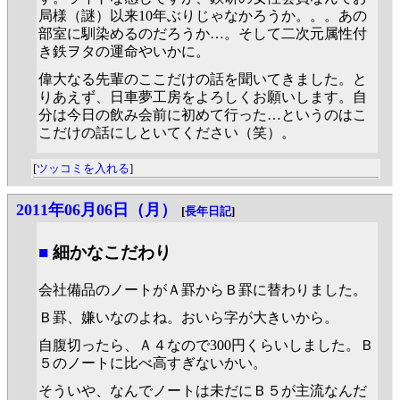
局様（謎）以来10年ぶりじゃなかろうか。。。あの
部室に馴染めるのだろうか…。そして二次元属性付
き鉄ヲタの運命やいかに。
偉大なる先輩のここだけの話を聞いてきました。と
りあえず、日車夢工房をよろしくお願いします。自
分は今日の飲み会前に初めて行った…というのはこ
こだけの話にしといてください（笑）。
[
ツッコミを入れる
]
2011年06月06日（月）
[
長年日記
]
■
細かなこだわり
会社備品のノートがＡ罫からＢ罫に替わりました。
Ｂ罫、嫌いなのよね。おいら字が大きいから。
自腹切ったら、Ａ４なので300円くらいしました。Ｂ
５のノートに比べ高すぎないかい。
そういや、なんでノートは未だにＢ５が主流なんだ