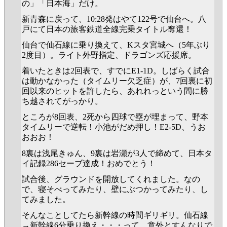
の」「日本海」だけ。
新青森に戻って、10:28発はやて122号で仙台へ。八
戸にて日本の旅客鉄道全線完乗タイトル奪還！
仙台で仙石線に乗り換えて、Kスタ宮城へ（5年ぶり
2度目）。ライト外野指定、ドラゴンズ応援席。
着いたときは2回表で、すでにE1-1D。しばらく試合
は動かなかった（タイムリー欠乏症）が、7回裏に初
回以来のヒットを許したら、あれれっという間に勝
ち越されてがっかり。
ところが8回表、2死から四球で塁が埋まって、野本
タイムリーで逆転！小池がだめ押し！E2-5D、うお
おおお！
8裏は浅尾きゅん、9裏は岩瀬が3人で締めて、日本タ
イ記録286セーブ達成！おめでとう！
試合後、グラウンドを開放してくれました。なの
で、寝そべってみたり、壁にぶつかってみたり、し
てみました。
そんなことしてたら新幹線の時間ギリギリ。仙石線
→新幹線6分乗り換え・・・って、意外とすんなりで