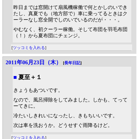
昨日までは窓開けて扇風機稼働で何とかしのいでき
たし、真夏でも（地方部で）車に乗ってるときはク
ーラーなし窓全開でしのいでいるのだが・・・。
やむなく、初クーラー稼働。そして布団を羽毛布団
（！）から夏布団にチェンジ。
[
ツッコミを入れる
]
2011年06月23日（木）
[
長年日記
]
■
夏至＋１
きょうもあついです。
なので、風呂掃除をしてみました。しかも、てって
ーてきに。
冷たいしきれいになったし、きもちいいです。
次は車を洗おうか。どうせすぐ雨降るけど。
[
ツッコミを入れる
]