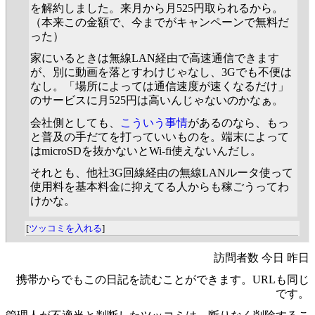
を解約しました。来月から月525円取られるから。
（本来この金額で、今までがキャンペーンで無料だ
った）
家にいるときは無線LAN経由で高速通信できます
が、別に動画を落とすわけじゃなし、3Gでも不便は
なし。「場所によっては通信速度が速くなるだけ」
のサービスに月525円は高いんじゃないのかなぁ。
会社側としても、
こういう事情
があるのなら、もっ
と普及の手だてを打っていいものを。端末によって
はmicroSDを抜かないとWi-fi使えないんだし。
それとも、他社3G回線経由の無線LANルータ使って
使用料を基本料金に抑えてる人からも稼ごうってわ
けかな。
[
ツッコミを入れる
]
訪問者数 今日 昨日
携帯からでもこの日記を読むことができます。URLも同じ
です。