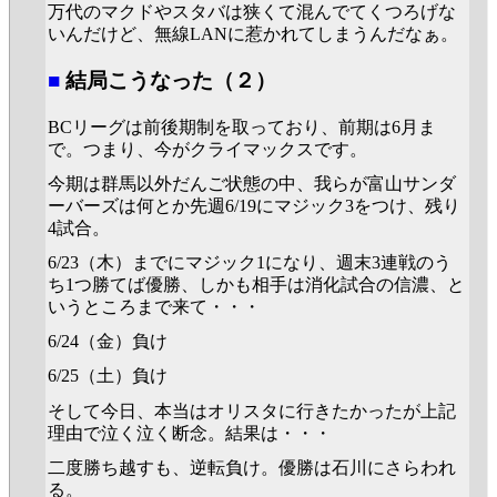
万代のマクドやスタバは狭くて混んでてくつろげな
いんだけど、無線LANに惹かれてしまうんだなぁ。
■
結局こうなった（２）
BCリーグは前後期制を取っており、前期は6月ま
で。つまり、今がクライマックスです。
今期は群馬以外だんご状態の中、我らが富山サンダ
ーバーズは何とか先週6/19にマジック3をつけ、残り
4試合。
6/23（木）までにマジック1になり、週末3連戦のう
ち1つ勝てば優勝、しかも相手は消化試合の信濃、と
いうところまで来て・・・
6/24（金）負け
6/25（土）負け
そして今日、本当はオリスタに行きたかったが上記
理由で泣く泣く断念。結果は・・・
二度勝ち越すも、逆転負け。優勝は石川にさらわれ
る。