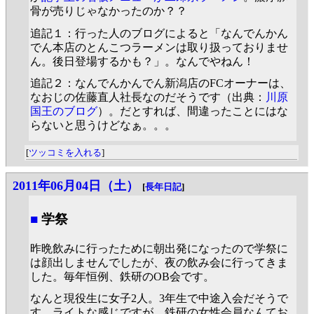
骨が売りじゃなかったのか？？
追記１：行った人のブログによると「なんでんかん
でん本店のとんこつラーメンは取り扱っておりませ
ん。後日登場するかも？」。なんでやねん！
追記２：なんでんかんでん新潟店のFCオーナーは、
なおじの佐藤直人社長なのだそうです（出典：
川原
国王のブログ
）。だとすれば、間違ったことにはな
らないと思うけどなぁ。。。
[
ツッコミを入れる
]
2011年06月04日（土）
[
長年日記
]
■
学祭
昨晩飲みに行ったために朝出発になったので学祭に
は顔出しませんでしたが、夜の飲み会に行ってきま
した。毎年恒例、鉄研のOB会です。
なんと現役生に女子2人。3年生で中途入会だそうで
す。ライトな感じですが、鉄研の女性会員なんてお