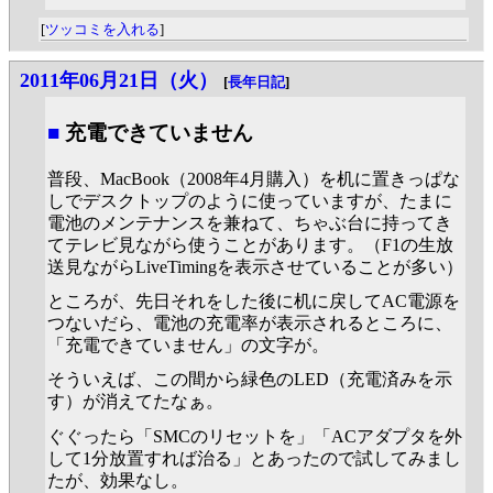
[
ツッコミを入れる
]
2011年06月21日（火）
[
長年日記
]
■
充電できていません
普段、MacBook（2008年4月購入）を机に置きっぱな
しでデスクトップのように使っていますが、たまに
電池のメンテナンスを兼ねて、ちゃぶ台に持ってき
てテレビ見ながら使うことがあります。（F1の生放
送見ながらLiveTimingを表示させていることが多い）
ところが、先日それをした後に机に戻してAC電源を
つないだら、電池の充電率が表示されるところに、
「充電できていません」の文字が。
そういえば、この間から緑色のLED（充電済みを示
す）が消えてたなぁ。
ぐぐったら「SMCのリセットを」「ACアダプタを外
して1分放置すれば治る」とあったので試してみまし
たが、効果なし。