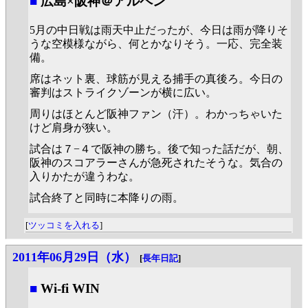
■
広島×阪神＠アルペン
5月の中日戦は雨天中止だったが、今日は雨が降りそ
うな空模様ながら、何とかなりそう。一応、完全装
備。
席はネット裏、球筋が見える捕手の真後ろ。今日の
審判はストライクゾーンが横に広い。
周りはほとんど阪神ファン（汗）。わかっちゃいた
けど肩身が狭い。
試合は７−４で阪神の勝ち。後で知った話だが、朝、
阪神のスコアラーさんが急死されたそうな。気合の
入りかたが違うわな。
試合終了と同時に本降りの雨。
[
ツッコミを入れる
]
2011年06月29日（水）
[
長年日記
]
■
Wi-fi WIN