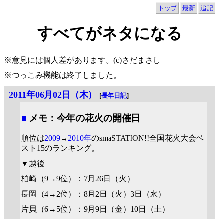
トップ
最新
追記
すべてがネタになる
※意見には個人差があります。(c)さだまさし
※つっこみ機能は終了しました。
2011年06月02日（木）
[
長年日記
]
■
メモ：今年の花火の開催日
順位は
2009
→
2010年
のsmaSTATION!!全国花火大会ベ
スト15のランキング。
▼越後
柏崎（9→9位）：7月26日（火）
長岡（4→2位）：8月2日（火）3日（水）
片貝（6→5位）：9月9日（金）10日（土）