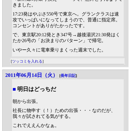
きました。
17:23発はやぶさ550号で東京へ。グランクラスは速
攻でいっぱいになってしまうので、普通に指定席。
コンセントがありがたかったです。
で、東京駅20:12発とき347号→越後湯沢21:30発はく
たか26号の「お決まりのパターン」で帰宅。
いやー久々に電車乗りまくった週末でした。
[
ツッコミを入れる
]
2011年06月14日（火）
[
長年日記
]
■
明日はどっちだ
朝から出張。
社長に物申す（！）ための出張・・・なのだが、
我々が試されてる気がする。
これでええんかなぁ。