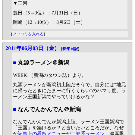
▼三河
豊田（5→3位）：7月31日（日）
岡崎（12→10位）：8月6日（土）
[
ツッコミを入れる
]
2011年06月03日（金）
[
長年日記
]
■
丸源ラーメン＠新潟
WEEK!（新潟のタウン誌）より。
丸源ラーメンが新潟初上陸だそうで。自分には“地元
に帰ったときにたまーに行くくらい”のハマリ度。ラ
ーメン王国新潟でやっていけるかな？
■
なんでんかんでん＠新潟
なんでんかんでんが新潟上陸。ラーメン王国新潟で
「王国」を築けるか？と言いたいところだが、なぜ
か
記事上の看板メニューが二郎系ラーメン
。濃厚豚