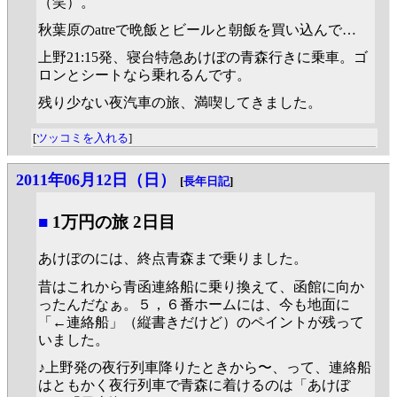
（笑）。
秋葉原のatreで晩飯とビールと朝飯を買い込んで…
上野21:15発、寝台特急あけぼの青森行きに乗車。ゴ
ロンとシートなら乗れるんです。
残り少ない夜汽車の旅、満喫してきました。
[
ツッコミを入れる
]
2011年06月12日（日）
[
長年日記
]
■
1万円の旅 2日目
あけぼのには、終点青森まで乗りました。
昔はこれから青函連絡船に乗り換えて、函館に向か
ったんだなぁ。５，６番ホームには、今も地面に
「←連絡船」（縦書きだけど）のペイントが残って
いました。
♪上野発の夜行列車降りたときから〜、って、連絡船
はともかく夜行列車で青森に着けるのは「あけぼ