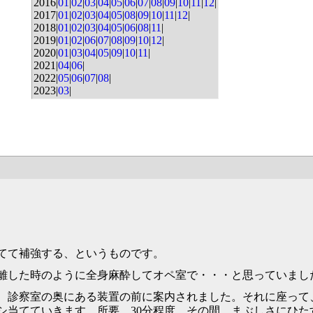
2016|
01
|
02
|
03
|
04
|
05
|
06
|
07
|
08
|
09
|
10
|
11
|
12
|
2017|
01
|
02
|
03
|
04
|
05
|
08
|
09
|
10
|
11
|
12
|
2018|
01
|
02
|
03
|
04
|
05
|
06
|
08
|
11
|
2019|
01
|
02
|
06
|
07
|
08
|
09
|
10
|
12
|
2020|
01
|
03
|
04
|
05
|
09
|
10
|
11
|
2021|
04
|
06
|
2022|
05
|
06
|
07
|
08
|
2023|
03
|
てて補強する、というものです。
離した時のように全身麻酔してオペ室で・・・と思っていまし
、診察室の奥にある装置の前に案内されました。それに座って
シ当てていきます。所要、30分程度。その間、まぶしさにひ