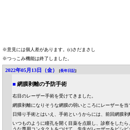
※意見には個人差があります。(c)さだまさし
※つっこみ機能は終了しました。
2022年05月13日（金）
[
長年日記
]
■
網膜剥離の予防手術
右目のレーザー手術を受けてきました。
網膜剥離になりそうな網膜の弱いところにレーザーを当
日帰り手術とはいえ、手術というからには、前回網膜剥
いつものように瞳孔を開く目薬を点眼し、診察をしたら
うな専用コンタクトをつけて、先生がレーザーをビシビ