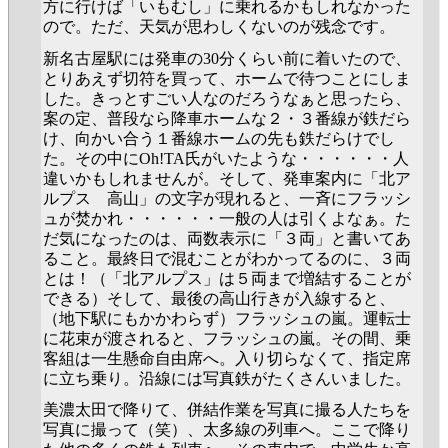
方に行けば「いもむし」に乗れるかもしれなかった
ので。ただ、天気が思わしくないのが残念です。
新名古屋駅には発車の30分くらい前に着いたので、
とりあえず切符を買って、ホームで待つことにしま
した。きっとすごい人なのだろうなぁと思ったら、
案の定、普段なら降車ホームな２・３番線が鉄だら
け、向かい合う１番線ホームの先も鉄だらけでし
た。その中にOh!TA氏がいたような・・・・・・人
違いかもしれませんが。そして、発車案内に「北ア
ルプス 高山」の文字が現れると、一斉にフラッシ
ュが焚かれ・・・・・・一般の人は引くよなぁ。た
だ気になったのは、両数表示に「３両」と書いてあ
ること。最終日で混むことがわかってるのに、３両
とは！（「北アルプス」は５両まで増結することが
できる）そして、最後の高山行きが入線すると、
（地下駅にもかかわらず）フラッシュの嵐。運転士
に花束が渡されると、フラッシュの嵐。その間、乗
客組は一生懸命自由席へ。入り切らなくて、指定席
に立ち乗り。沿線には写真鉄がたくさんいました。
美濃太田で降りて、併結作業を写真に撮る人たちを
写真に撮って（笑）、太多線の列車へ。ここで降り