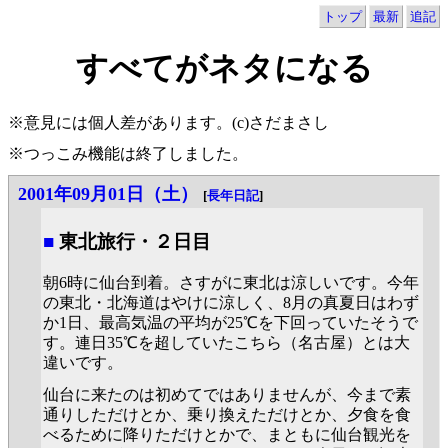
トップ
最新
追記
すべてがネタになる
※意見には個人差があります。(c)さだまさし
※つっこみ機能は終了しました。
2001年09月01日（土）
[
長年日記
]
■
東北旅行・２日目
朝6時に仙台到着。さすがに東北は涼しいです。今年
の東北・北海道はやけに涼しく、8月の真夏日はわず
か1日、最高気温の平均が25℃を下回っていたそうで
す。連日35℃を超していたこちら（名古屋）とは大
違いです。
仙台に来たのは初めてではありませんが、今まで素
通りしただけとか、乗り換えただけとか、夕食を食
べるために降りただけとかで、まともに仙台観光を