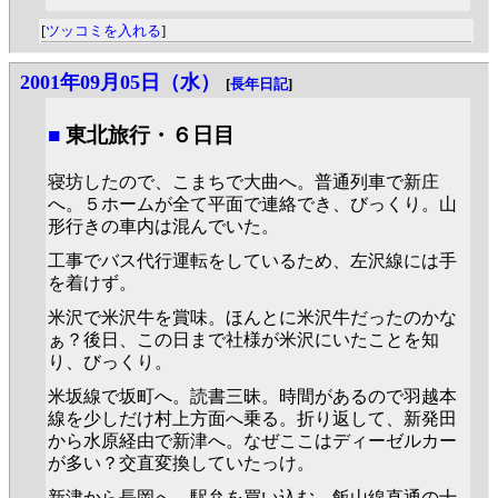
[
ツッコミを入れる
]
2001年09月05日（水）
[
長年日記
]
■
東北旅行・６日目
寝坊したので、こまちで大曲へ。普通列車で新庄
へ。５ホームが全て平面で連絡でき、びっくり。山
形行きの車内は混んでいた。
工事でバス代行運転をしているため、左沢線には手
を着けず。
米沢で米沢牛を賞味。ほんとに米沢牛だったのかな
ぁ？後日、この日まで社様が米沢にいたことを知
り、びっくり。
米坂線で坂町へ。読書三昧。時間があるので羽越本
線を少しだけ村上方面へ乗る。折り返して、新発田
から水原経由で新津へ。なぜここはディーゼルカー
が多い？交直変換していたっけ。
新津から長岡へ、駅弁を買い込む。飯山線直通の十