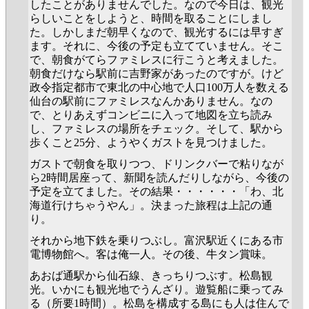
したことがありませんでした。なので今日は、観光
らしいことをしようと、時間を取ることにしまし
た。しかしまだ朝早くなので、観光するには早すぎ
ます。それに、今後の予定も立てていません。そこ
で、朝食がてらファミレスに行こうと考えました。
朝食だけなら駅前に吉野家があったのですが。けど
政令指定都市で東北の中心地で人口100万人を数える
仙台の駅前にファミレスなんかありません。なの
で、とりあえずコンビニに入って地図を立ち読み
し、ファミレスの場所をチェック。そして、駅から
歩くこと25分、ようやくガストを見つけました。
ガストで朝食を取りつつ、ドリンクバーで粘りなが
ら2時間居座って、新聞を読んだりしながら、今後の
予定を立てました。その結果・・・・・・「わ、北
海道行けちゃうやん」。決まった旅程は上記の通
り。
それから地下鉄を乗りつぶし。富沢駅近くにある市
電博物館へ。客は俺一人。その後、牛タン賞味。
あおば通駅から仙石線、きっちりつぶす。松島観
光。いかにも観光地でうんざり。遊覧船に乗ってみ
る（所要1時間）。松島を構成する島にも人は住んで