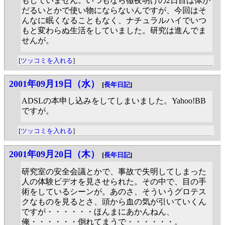
もしていません。いつもなら徹夜明けの2日目は体が
だるいとかで使い物にならないんですが、今回はそ
んなに眠くなることもなく、ナチュラルハイでいつ
もと変わらぬ生活をしていました。研究は進んでま
せんが。
[
ツッコミを入れる
]
2001年09月19日（水）
[
長年日記
]
ADSLの本申し込みをしてしまいました。Yahoo!BB
ですが。
[
ツッコミを入れる
]
2001年09月20日（木）
[
長年日記
]
研究室の安全会議とかで、事故で失明してしまった
人の体験ビデオを見させられた。その中で、目の手
術をしているシーンが。あのさ、そういうグロテス
クなものを見るとさ、頭から血の気が引いていくん
ですが・・・・・・ほんまにあかんねん、
俺・・・・・・倒れてまうで・・・・・・。