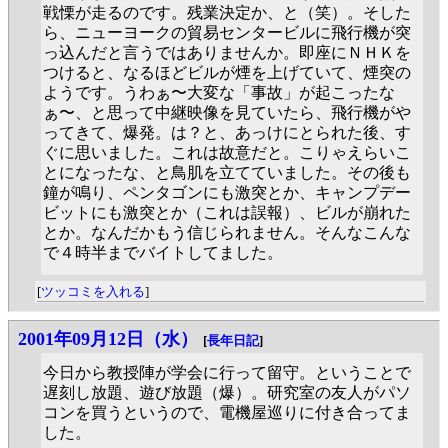
戦慄が走るのです。残業決定か、と（笑）。そした
ら、ニューヨークの貿易センタービルに飛行機が突
っ込んだと言うではありませんか。即座にＮＨＫを
つけると、なるほどビルが煙を上げていて、煙突の
ようです。うわぁ〜大変な「事故」が起こったな
ぁ〜、と思って中継映像を見ていたら、飛行機がや
ってきて、爆発。は？と、あっけにとられた後、す
ぐに思いました。これは故意だと。こりゃえらいこ
とになったな、と鳥肌を立てていました。その後も
鐘が鳴り、ペンタゴンにも激突とか、キャンプデー
ビットにも激突とか（これは誤報）、ビルが崩れた
とか。なんだかもう信じられません。そんなこんな
で４時半までバイトしてました。
[
ツッコミを入れる
]
2001年09月12日（水）
[
長年日記
]
今日から教授陣が学会に行って留守。ということで
遅刻し放題、遊び放題（爆）。研究室の友人がパソ
コンを買うというので、電機屋巡りに付き合ってま
した。