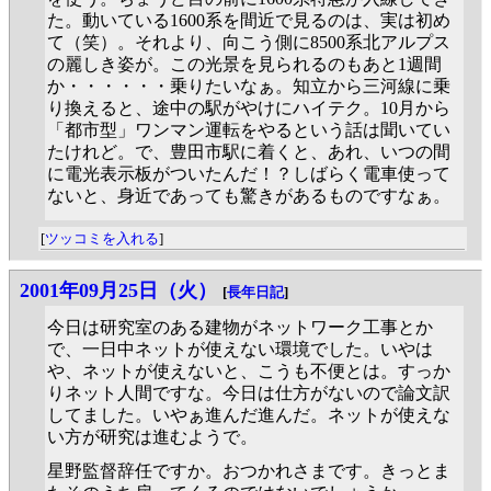
た。動いている1600系を間近で見るのは、実は初め
て（笑）。それより、向こう側に8500系北アルプス
の麗しき姿が。この光景を見られるのもあと1週間
か・・・・・・乗りたいなぁ。知立から三河線に乗
り換えると、途中の駅がやけにハイテク。10月から
「都市型」ワンマン運転をやるという話は聞いてい
たけれど。で、豊田市駅に着くと、あれ、いつの間
に電光表示板がついたんだ！？しばらく電車使って
ないと、身近であっても驚きがあるものですなぁ。
[
ツッコミを入れる
]
2001年09月25日（火）
[
長年日記
]
今日は研究室のある建物がネットワーク工事とか
で、一日中ネットが使えない環境でした。いやは
や、ネットが使えないと、こうも不便とは。すっか
りネット人間ですな。今日は仕方がないので論文訳
してました。いやぁ進んだ進んだ。ネットが使えな
い方が研究は進むようで。
星野監督辞任ですか。おつかれさまです。きっとま