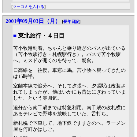
[
ツッコミを入れる
]
2001年09月03日（月）
[
長年日記
]
■
東北旅行・４日目
苫小牧港到着。ちゃんと乗り継ぎのバスが出ている
（苫小牧駅行き・札幌駅行き）。バスで苫小牧駅
へ。ミスドが開くのを待って、朝食。
日高線を一往復。車窓に馬。苫小牧へ戻ってきたの
は15時半。
室蘭本線で追分へ、そして夕張へ。夕張駅は改装さ
れてしまったが、他はいかにも昔はにぎわっていま
した、という雰囲気。
追分から南千歳までは特急利用。南千歳の改札横に
あるテレビで野球を放映していた。舌打ち。
新札幌で下車して、地下鉄ですすきのへ。ラーメン
屋を何軒かはしご。