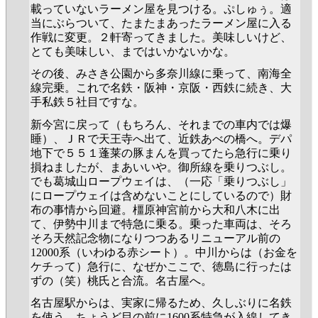
載っていないラーメン屋を見つける。ぷしゅぅ。適
当にぶらついて、たまたまあったラーメン屋に入る
作戦に変更。２軒寄ってきました。美味しいけど、
とても美味しい、まではいかないかな。
その後、みさき公園から多奈川線に乗って、南海全
線完乗。これで名鉄・阪神・京阪・西鉄に続き、大
手私鉄５社目ですな。
新今宮に戻って（もちろん、それまでの車内では爆
睡）、ＪＲで天王寺へ出て、近鉄あべの橋へ。デパ
地下で５５１蓬莱の豚まんを買ってたら急行に乗り
損ねましたが、まあいいや。御所線を乗りつぶし。
でも葛城山ロープウェイは、（一応「乗りつぶし」
にロープウェイは含めないことにしているので）財
布の事情から回避。橿原神宮前から大和八木に出
て、伊勢中川まで特急に乗る。乗った車両は、そろ
そろ天然記念物になりつつあるリニューアル前の
12000系（いわゆる赤シート）。中川からは（お金を
ケチって）急行に、なぜかここで、徳島に行ったは
ずの（笑）桃氏と合流。名古屋へ。
名古屋駅からは、実家に帰るため、久しぶりに名鉄
を使う。ちょうど目の前に1600系特急が入線してき