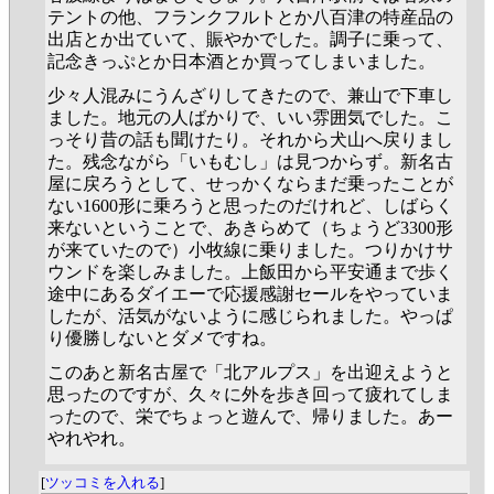
テントの他、フランクフルトとか八百津の特産品の
出店とか出ていて、賑やかでした。調子に乗って、
記念きっぷとか日本酒とか買ってしまいました。
少々人混みにうんざりしてきたので、兼山で下車し
ました。地元の人ばかりで、いい雰囲気でした。こ
っそり昔の話も聞けたり。それから犬山へ戻りまし
た。残念ながら「いもむし」は見つからず。新名古
屋に戻ろうとして、せっかくならまだ乗ったことが
ない1600形に乗ろうと思ったのだけれど、しばらく
来ないということで、あきらめて（ちょうど3300形
が来ていたので）小牧線に乗りました。つりかけサ
ウンドを楽しみました。上飯田から平安通まで歩く
途中にあるダイエーで応援感謝セールをやっていま
したが、活気がないように感じられました。やっぱ
り優勝しないとダメですね。
このあと新名古屋で「北アルプス」を出迎えようと
思ったのですが、久々に外を歩き回って疲れてしま
ったので、栄でちょっと遊んで、帰りました。あー
やれやれ。
[
ツッコミを入れる
]