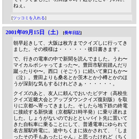
ねぇ。
[
ツッコミを入れる
]
2001年09月15日（土）
[
長年日記
]
朝早起きして、大阪は枚方までクイズしに行ってき
ました。その模様は・・・・・・後日書きます。
で、行きの電車の中で新聞を読んでました。うわ〜
マイカルポシャってまった〜。豊田市駅前踏んだり
蹴ったりや〜。西口（そごう）に続いて東口もか〜
（泣）。豊田よりも桑名とか茨木とか小樽とかのほ
うが深刻な気もするけれどさぁ・・・・・・。
クイズのあと、友人に頼んでおいたビデオ（高校生
クイズ近畿大会とアップダウンクイズ復刻版）を取
りに京都へ寄ってきました。そしたら地下鉄の終電
に接続する新快速（京都駅21時半発）に乗り遅れま
した。しょうがないのでおとといバイト先に置いて
きた自転車に乗ることにして、普通電車にゆられて
名古屋駅終電に。途中ちくまに抜かされて、「しま
ったその手もあったじゃん」と思ったけれど（ちく