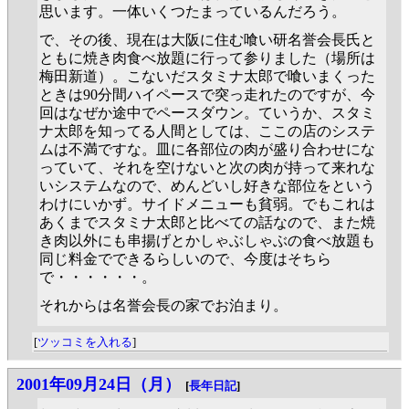
思います。一体いくつたまっているんだろう。
で、その後、現在は大阪に住む喰い研名誉会長氏と
ともに焼き肉食べ放題に行って参りました（場所は
梅田新道）。こないだスタミナ太郎で喰いまくった
ときは90分間ハイペースで突っ走れたのですが、今
回はなぜか途中でペースダウン。ていうか、スタミ
ナ太郎を知ってる人間としては、ここの店のシステ
ムは不満ですな。皿に各部位の肉が盛り合わせにな
っていて、それを空けないと次の肉が持って来れな
いシステムなので、めんどいし好きな部位をという
わけにいかず。サイドメニューも貧弱。でもこれは
あくまでスタミナ太郎と比べての話なので、また焼
き肉以外にも串揚げとかしゃぶしゃぶの食べ放題も
同じ料金でできるらしいので、今度はそちら
で・・・・・・。
それからは名誉会長の家でお泊まり。
[
ツッコミを入れる
]
2001年09月24日（月）
[
長年日記
]