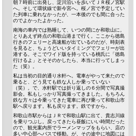
朝７時前に出発し、淀川沿いを歩いてＪＲ桜ノ宮駅
へ。そして環状線で新今宮へ。桜ノ宮で予定してい
た列車に乗れなかったが、一本後のでも間に合った
のでよかったよかった。
南海の車内では熟睡して、いつの間にか和歌山に。
とりあえず終点の和歌山港まで行く。ここから徳島
行きのフェリーと高速船が出ているのだが、時刻表
を見ると、ちょうどいいタイミングでフェリーが出
港する。そこでワイド版を持っている桃氏に「徳島
行けるよ」とそそのかしたら、本当に行ってしまっ
た（笑）。
私は当初の目的通り水軒へ。電車がやって来たので
乗ると、どう見ても鉄な人しか乗っていない
（笑）。で、水軒駅では折り返しの６分間で写真撮
影会。私もしっかり写真撮ってきました。もちろん
鉄な方々は今乗ってきた電車に再び乗って和歌山市
駅へ戻ります。私も戻ります。鉄ですから。
和歌山市駅からはＪＲで和歌山駅に出て、貴志川線
を乗りつぶし。戻ってきたら昼飯にいい時間だった
ので、観光案内所でラーメンマップをもらい、店の
多い中心部へバスで移動。が、その途中に地図には