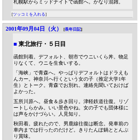
札幌駅からミッドナイトで函館へ。かなり混雑。
[
ツッコミを入れる
]
2001年09月04日（火）
[
長年日記
]
■
東北旅行・５日目
函館到着。デフォルト、朝市でウニいくら丼。物足
りなくて、ウニを生食いする。
「海峡」で青森へ。やっぱりデフォルトはドラえも
んカー。神奈川へ行くという女の子（推定大学1年
生）とトーク。青森でお別れ。連絡先聞いておけば
よかった。
五所川原へ。昼食＆歩き回り。津軽鉄道往復。リゾ
ートしらかみ。いい景色やね。女の子でも団体様に
は声をかけづらい。人見知り。
秋田着。疲れたので、男鹿線往復は断念。発車前の
車内までは行ったのだけど。きりたんぽ鍋ととんぶ
り賞味。