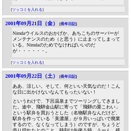
[
ツッコミを入れる
]
2001年09月21日（金）
[
長年日記
]
Nimdaウイルスのおかげか、あちこちのサーバーが
メンテナンスのため（と思う）に止まってしまって
いる。Nimdaのためでなければいいのだ
が・・・・・・。
[
ツッコミを入れる
]
2001年09月22日（土）
[
長年日記
]
ああ、涼しい。そして、何といい天気なのだ！こん
な日に出かけないなんてもったいない！
というわけで、下呂温泉までツーリングしてきまし
た。途中、飛騨金山駅に寄って「飛騨の栗こわい」
という駅弁を買おうとした（名物駅弁なんだけど、
駅弁を作っている「美濃屋」が９月いっぱいで廃業
するので、なくなってしまう）のですが、ちょうど
売り切れたとのこと。時刻は午後５時。うーん、残