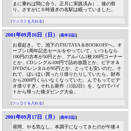
まに乗れば間に合う。正月に実践済み）、後の祭
り。さすがに０時過ぎの名駅は眠っていました。
[
ツッコミを入れる
]
2001年09月16日（日）
[
長年日記
]
お昼起き。で、池下のTSUTAYA＆BOOKOFFへ。オ
ープン1周年記念セールをやっていて、いつもなら
100円の古本が50円とか、アルバム1枚100円コーナー
とか、CDシングル100円で詰め放題とか、ビデオ＆
DVDのレンタルが95円とか、とっても安いのだ。そ
れで、ほいほい買ったり借りたりしていたら、財布
から2000円くらいなくなっていた。んでもってビデ
オ借りすぎ。それも新作（1泊2日）を。なのでバイ
トから帰った後ダビング大会。
[
ツッコミを入れる
]
2001年09月17日（月）
[
長年日記
]
昼間、やる気なし。本調子になってきたのが午後４