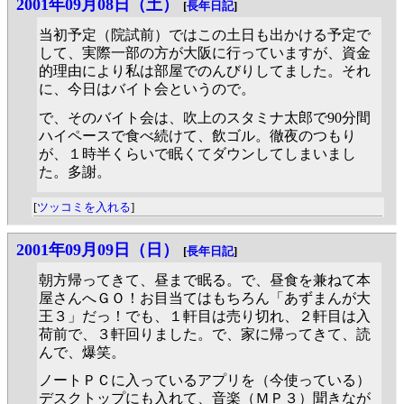
2001年09月08日（土）
[
長年日記
]
当初予定（院試前）ではこの土日も出かける予定で
して、実際一部の方が大阪に行っていますが、資金
的理由により私は部屋でのんびりしてました。それ
に、今日はバイト会というので。
で、そのバイト会は、吹上のスタミナ太郎で90分間
ハイペースで食べ続けて、飲ゴル。徹夜のつもり
が、１時半くらいで眠くてダウンしてしまいまし
た。多謝。
[
ツッコミを入れる
]
2001年09月09日（日）
[
長年日記
]
朝方帰ってきて、昼まで眠る。で、昼食を兼ねて本
屋さんへＧＯ！お目当てはもちろん「あずまんが大
王３」だっ！でも、１軒目は売り切れ、２軒目は入
荷前で、３軒回りました。で、家に帰ってきて、読
んで、爆笑。
ノートＰＣに入っているアプリを（今使っている）
デスクトップにも入れて、音楽（ＭＰ３）聞きなが