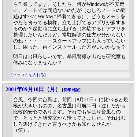
ら作業してます。そしたら、何かWindowsが不安定
に。ノートでは問題ないのだが（むしろノートの問
題はすべてWinMeに帰着できる）、どうもメモリを
やたら食ってる模様。立ち上げてるアプリが多すぎ
るのか？起動時に立ち上げる（常駐する）アプリを
整理したいんだけど、常駐解除の仕方が分からない
のね・・・・・・スタートアップにも入っていない
し。困った。再インストールした方がいいかなぁ？
明日は台風らしいです。暴風警報が出たら研究室も
休みになりませんか？
[
ツッコミを入れる
]
2001年09月10日（月）
[
長年日記
]
台風。今回の台風は、前回（8月21日）に比べると規
模が大きいものの、名古屋は可航半円（注）だから
比較的安心であります。それでもやはり台風なの
で、とっとと研究室から帰ってきました。それはむ
しろ逃げてきたと言うべきかも知れませんが
（笑）。