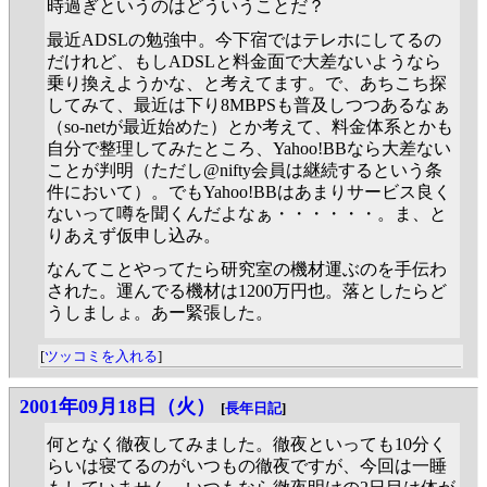
時過ぎというのはどういうことだ？
最近ADSLの勉強中。今下宿ではテレホにしてるの
だけれど、もしADSLと料金面で大差ないようなら
乗り換えようかな、と考えてます。で、あちこち探
してみて、最近は下り8MBPSも普及しつつあるなぁ
（so-netが最近始めた）とか考えて、料金体系とかも
自分で整理してみたところ、Yahoo!BBなら大差ない
ことが判明（ただし@nifty会員は継続するという条
件において）。でもYahoo!BBはあまりサービス良く
ないって噂を聞くんだよなぁ・・・・・・。ま、と
りあえず仮申し込み。
なんてことやってたら研究室の機材運ぶのを手伝わ
された。運んでる機材は1200万円也。落としたらど
うしましょ。あー緊張した。
[
ツッコミを入れる
]
2001年09月18日（火）
[
長年日記
]
何となく徹夜してみました。徹夜といっても10分く
らいは寝てるのがいつもの徹夜ですが、今回は一睡