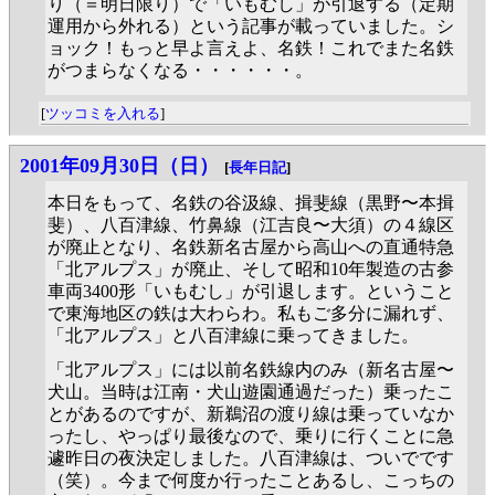
り（＝明日限り）で「いもむし」が引退する（定期
運用から外れる）という記事が載っていました。シ
ョック！もっと早よ言えよ、名鉄！これでまた名鉄
がつまらなくなる・・・・・・。
[
ツッコミを入れる
]
2001年09月30日（日）
[
長年日記
]
本日をもって、名鉄の谷汲線、揖斐線（黒野〜本揖
斐）、八百津線、竹鼻線（江吉良〜大須）の４線区
が廃止となり、名鉄新名古屋から高山への直通特急
「北アルプス」が廃止、そして昭和10年製造の古参
車両3400形「いもむし」が引退します。ということ
で東海地区の鉄は大わらわ。私もご多分に漏れず、
「北アルプス」と八百津線に乗ってきました。
「北アルプス」には以前名鉄線内のみ（新名古屋〜
犬山。当時は江南・犬山遊園通過だった）乗ったこ
とがあるのですが、新鵜沼の渡り線は乗っていなか
ったし、やっぱり最後なので、乗りに行くことに急
遽昨日の夜決定しました。八百津線は、ついでです
（笑）。今まで何度か行ったことあるし、こっちの