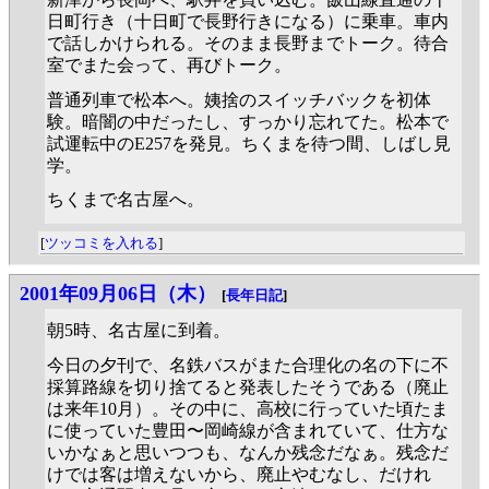
日町行き（十日町で長野行きになる）に乗車。車内
で話しかけられる。そのまま長野までトーク。待合
室でまた会って、再びトーク。
普通列車で松本へ。姨捨のスイッチバックを初体
験。暗闇の中だったし、すっかり忘れてた。松本で
試運転中のE257を発見。ちくまを待つ間、しばし見
学。
ちくまで名古屋へ。
[
ツッコミを入れる
]
2001年09月06日（木）
[
長年日記
]
朝5時、名古屋に到着。
今日の夕刊で、名鉄バスがまた合理化の名の下に不
採算路線を切り捨てると発表したそうである（廃止
は来年10月）。その中に、高校に行っていた頃たま
に使っていた豊田〜岡崎線が含まれていて、仕方な
いかなぁと思いつつも、なんか残念だなぁ。残念だ
けでは客は増えないから、廃止やむなし、だけれ