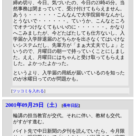
締め切り、今日。気づいたの、今日の23時45分。当
然事務は閉まっていて、受け付けてもらえません。
あうぅ・・・・・・こんなんで大学院留年なんかし
とうないで・・・・・・。ていうか、こんなところ
でオチつけなくてもいいのに・・・・・・。かなり
へこみましたが、今どたばたしても仕方ないし、入
学届か入学辞退届のどちらかを出さなくてはいけな
いシステムだし、先輩方が「まぁ大丈夫でしょ」と
いうので、月曜日の朝一で持っていくことにしまし
た。ええ、月曜日にはちゃんと受け取ってもらえま
した。よかったよかった。
というより、入学届の用紙が届いているのを知った
のが水曜日ってのが問題かも。
[
ツッコミを入れる
]
2001年09月29日（土）
[
長年日記
]
輪講の担当教官が交代。それに伴い、教材も交代。
がすがす進む。
バイト先で中日新聞の夕刊を読んでいたら、今月限