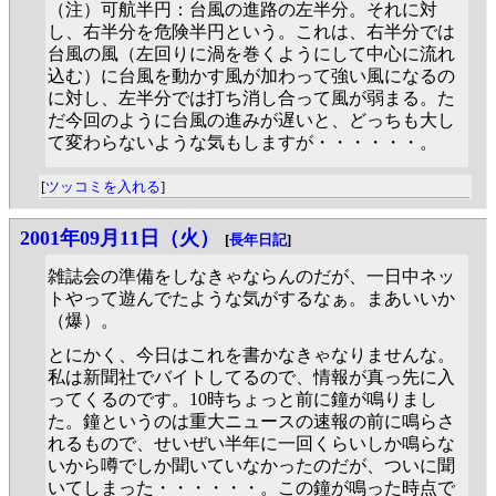
（注）可航半円：台風の進路の左半分。それに対
し、右半分を危険半円という。これは、右半分では
台風の風（左回りに渦を巻くようにして中心に流れ
込む）に台風を動かす風が加わって強い風になるの
に対し、左半分では打ち消し合って風が弱まる。た
だ今回のように台風の進みが遅いと、どっちも大し
て変わらないような気もしますが・・・・・・。
[
ツッコミを入れる
]
2001年09月11日（火）
[
長年日記
]
雑誌会の準備をしなきゃならんのだが、一日中ネッ
トやって遊んでたような気がするなぁ。まあいいか
（爆）。
とにかく、今日はこれを書かなきゃなりませんな。
私は新聞社でバイトしてるので、情報が真っ先に入
ってくるのです。10時ちょっと前に鐘が鳴りまし
た。鐘というのは重大ニュースの速報の前に鳴らさ
れるもので、せいぜい半年に一回くらいしか鳴らな
いから噂でしか聞いていなかったのだが、ついに聞
いてしまった・・・・・・。この鐘が鳴った時点で