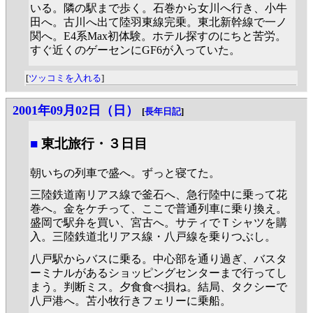
いる。隣の駅まで歩く。石巻から女川へ行き、小牛
田へ。古川へ出て陸羽東線完乗。東北新幹線で一ノ
関へ。E4系Max初体験。ホテル探すのにちと苦労。
すぐ近くのゲーセンにGF6が入っていた。
[
ツッコミを入れる
]
2001年09月02日（日）
[
長年日記
]
■
東北旅行・３日目
朝いちの列車で盛へ。ずっと寝てた。
三陸鉄道南リアス線で釜石へ、急行陸中に乗って花
巻へ。金をケチって、ここで普通列車に乗り換え。
盛岡で駅弁を買い、宮古へ。サティでＴシャツを購
入。三陸鉄道北リアス線・八戸線を乗りつぶし。
八戸駅からバスに乗る。中心部を通り過ぎ、バスタ
ーミナルがあるショッピングセンターまで行ってし
まう。判断ミス。夕食食べ損ね。結局、タクシーで
八戸港へ。苫小牧行きフェリーに乗船。