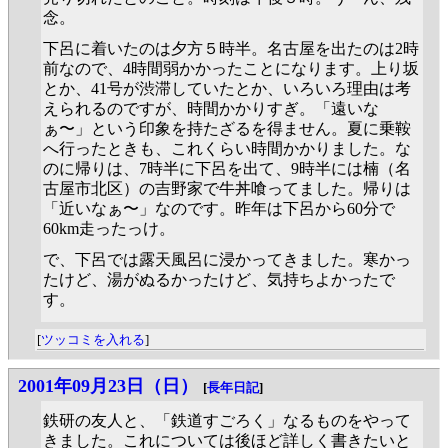
念。
下呂に着いたのは夕方５時半。名古屋を出たのは2時
前なので、4時間弱かかったことになります。上り坂
とか、41号が渋滞していたとか、いろいろ理由は考
えられるのですが、時間かかりすぎ。「遠いな
ぁ〜」という印象を持たざるを得ません。夏に乗鞍
へ行ったときも、これくらい時間かかりました。な
のに帰りは、7時半に下呂を出て、9時半には楠（名
古屋市北区）の吉野家で牛丼喰ってました。帰りは
「近いなぁ〜」なのです。昨年は下呂から60分で
60km走ったっけ。
で、下呂では露天風呂に浸かってきました。寒かっ
たけど、湯がぬるかったけど、気持ちよかったで
す。
[
ツッコミを入れる
]
2001年09月23日（日）
[
長年日記
]
鉄研の友人と、「鉄道すごろく」なるものをやって
きました。これについては後ほど詳しく書きたいと