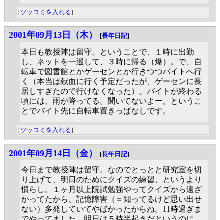
[
ツッコミを入れる
]
2001年09月13日（木）
[
長年日記
]
本日も教授陣は留守。ということで、１時に出勤
し、ネットを一巡して、３時に帰る（爆）。で、自
転車で図書館とかゲーセンとか行きつつバイトへ行
く（本当は献血に行く予定だったが、ゲーセンに長
居しすぎたので行けなくなった）。バイトが終わる
頃には、雨が降ってる。聞いてないよー。というこ
とでバイト先に自転車置きっぱなしです。
[
ツッコミを入れる
]
2001年09月14日（金）
[
長年日記
]
今日まで教授陣は留守。なのでとっとと研究室を切
り上げて、明日のためにクイズの練習、というより
慣らし。１ヶ月以上院試勉強やってクイズから遠ざ
かってたから、記憶障害（＝知ってるけど思い出せ
ない）多発していてやばかったからね。11時過ぎま
でやってました。明日は５時半起きだというのに、