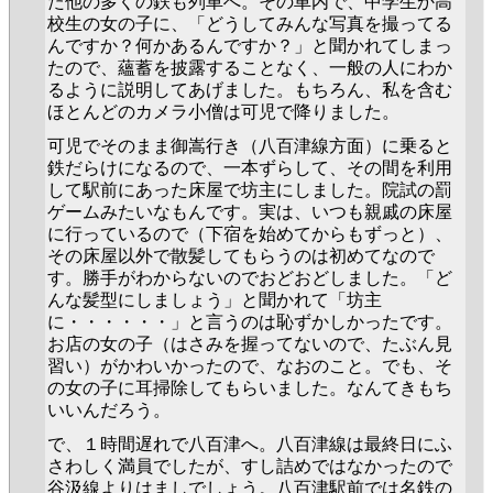
た他の多くの鉄も列車へ。その車内で、中学生か高
校生の女の子に、「どうしてみんな写真を撮ってる
んですか？何かあるんですか？」と聞かれてしまっ
たので、蘊蓄を披露することなく、一般の人にわか
るように説明してあげました。もちろん、私を含む
ほとんどのカメラ小僧は可児で降りました。
可児でそのまま御嵩行き（八百津線方面）に乗ると
鉄だらけになるので、一本ずらして、その間を利用
して駅前にあった床屋で坊主にしました。院試の罰
ゲームみたいなもんです。実は、いつも親戚の床屋
に行っているので（下宿を始めてからもずっと）、
その床屋以外で散髪してもらうのは初めてなので
す。勝手がわからないのでおどおどしました。「ど
んな髪型にしましょう」と聞かれて「坊主
に・・・・・・」と言うのは恥ずかしかったです。
お店の女の子（はさみを握ってないので、たぶん見
習い）がかわいかったので、なおのこと。でも、そ
の女の子に耳掃除してもらいました。なんてきもち
いいんだろう。
で、１時間遅れで八百津へ。八百津線は最終日にふ
さわしく満員でしたが、すし詰めではなかったので
谷汲線よりはましでしょう。八百津駅前では名鉄の