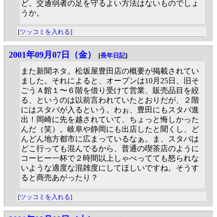
ど。交通弱者の足を守るよい方法はないものでしょ
うか。
[
ツッコミを入れる
]
2001年09月07日（金）
[
長年日記
]
また新聞ネタ。松坂屋豊田店の概要が掲載されてい
ました。それによると、オープンは10月25日、旧そ
ごうＡ館１〜６階を借り受けて営業、販売品目を絞
る、というのは以前言われていたとおりだが、２階
にはスタバが入るという。わぉ、豊田にもスタバ進
出！岡崎に先を越されていて、ちょっと悔しかった
んだ（笑）。岐阜や静岡にも出店したと聞くし、ど
んどん地方都市に広まっているなぁ。ま、スタバは
どこ行っても混んでるから、普通の喫茶店のように
コーヒー一杯で２時間以上しゃべってても怒られな
いような適度な混雑度にしてほしいですね。そうす
ると商売あがったり？
[
ツッコミを入れる
]