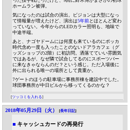
った投手戦だったけど、9回に鈴木博がまさかの初球
ホームラン被弾。
気になったのは試合の演出。ビジョンは大型になっ
て情報量が増えたけど、演出は
5年前
とほとんど変わ
っていない。今年からのLEDカラー照明も、地味で
中途半端。
あと、ナゴヤドームには何度も来ているのにポッカ
時代含め一度も入ったことのないドアラカフェ（グ
ッズショップの2階）に初訪問。洒落てていい雰囲気
ではあるが、なぜ隣で試合してるのにスポーツバー
に来なきゃならんのだ？という感じ。ただ入場後に
外に出られる唯一の場所として貴重か。
7ゲートのほうの駐車場に事務所棟を建設中でした。
球団事務所が中日ビルから移ってくるのかな？
[
ツッコミを入れる
]
2018年05月29日（火）
[
長年日記
]
■
キャッシュカードの再発行