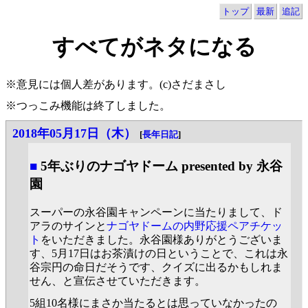
トップ
最新
追記
すべてがネタになる
※意見には個人差があります。(c)さだまさし
※つっこみ機能は終了しました。
2018年05月17日（木）
[
長年日記
]
■
5年ぶりのナゴヤドーム presented by 永谷
園
スーパーの永谷園キャンペーンに当たりまして、ド
アラのサインと
ナゴヤドームの内野応援ペアチケッ
ト
をいただきました。永谷園様ありがとうございま
す、5月17日はお茶漬けの日ということで、これは永
谷宗円の命日だそうです、クイズに出るかもしれま
せん、と宣伝させていただきます。
5組10名様にまさか当たるとは思っていなかったの