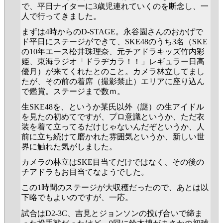
で、平日ナイターに3歳児連れていくのを断念し、一
人で行ってきました。
まずは4時からのD-STAGE。永谷園さんのおかげで
ド平日にステージができて、SKE48のうち3名（SKE
の10年エース松井珠理奈、元チアドラキッズ竹内彩
姫、東海ラジオ「ドラヂカラ！！」レギュラー日高
優月）が来てくれたとのこと。カメラ林立してまし
たが、その前の着席（撮影禁止）エリアに座り込ん
で鑑賞。ステージまで数ｍ。
生SKE48を、というか某氏以外（謎）の生アイドル
を見たの初めてですが、プロ意識というか、ただ衣
装を着て立ってるだけじゃないんだぞというか、人
前に立ち続けて磨かれた雰囲気というか、新しい世
界に触れた気がしました。
カメラの林立はSKE目当てだけではなく、その後の
チアドラもお目当てなようでした。
この1時間のステージが大収穫だったので、あとは以
下略でもよいのですが、一応。
試合はD2-3C、吉見とジョンソンの投げ合いで締ま