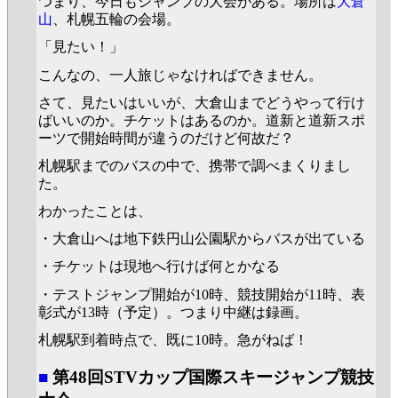
つまり、今日もジャンプの大会がある。場所は
大倉
山
、札幌五輪の会場。
「見たい！」
こんなの、一人旅じゃなければできません。
さて、見たいはいいが、大倉山までどうやって行け
ばいいのか。チケットはあるのか。道新と道新スポ
ーツで開始時間が違うのだけど何故だ？
札幌駅までのバスの中で、携帯で調べまくりまし
た。
わかったことは、
・大倉山へは地下鉄円山公園駅からバスが出ている
・チケットは現地へ行けば何とかなる
・テストジャンプ開始が10時、競技開始が11時、表
彰式が13時（予定）。つまり中継は録画。
札幌駅到着時点で、既に10時。急がねば！
■
第48回STVカップ国際スキージャンプ競技