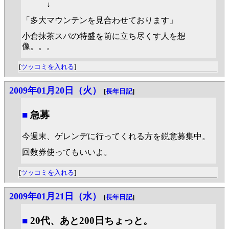
↓
「多大マウンテンを見合わせております」
小倉抹茶スパの特盛を前に立ち尽くす人を想
像。。。
[
ツッコミを入れる
]
2009年01月20日（火）
[
長年日記
]
■
急募
今週末、ゲレンデに行ってくれる方を鋭意募集中。
回数券使ってもいいよ。
[
ツッコミを入れる
]
2009年01月21日（水）
[
長年日記
]
■
20代、あと200日ちょっと。