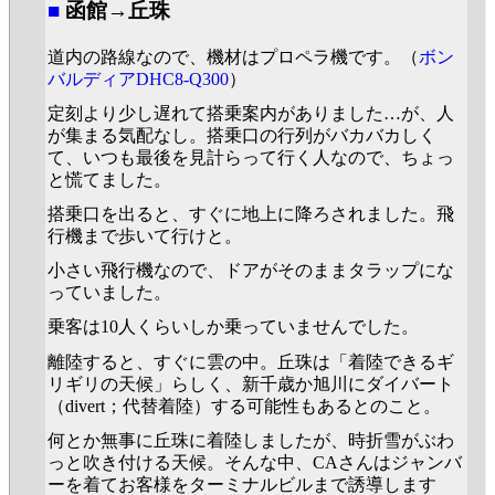
■
函館→丘珠
道内の路線なので、機材はプロペラ機です。（
ボン
バルディアDHC8-Q300
）
定刻より少し遅れて搭乗案内がありました…が、人
が集まる気配なし。搭乗口の行列がバカバカしく
て、いつも最後を見計らって行く人なので、ちょっ
と慌てました。
搭乗口を出ると、すぐに地上に降ろされました。飛
行機まで歩いて行けと。
小さい飛行機なので、ドアがそのままタラップにな
っていました。
乗客は10人くらいしか乗っていませんでした。
離陸すると、すぐに雲の中。丘珠は「着陸できるギ
リギリの天候」らしく、新千歳か旭川にダイバート
（divert；代替着陸）する可能性もあるとのこと。
何とか無事に丘珠に着陸しましたが、時折雪がぶわ
っと吹き付ける天候。そんな中、CAさんはジャンバ
ーを着てお客様をターミナルビルまで誘導します