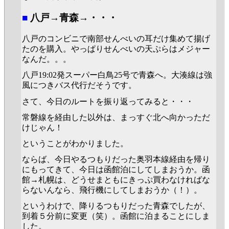
■
八戸→青森→・・・
八戸のコンビニで南部せんべいの耳だけ集めて揚げ
たのを購入。やっぱりせんべいの天ぷらはメジャー
なんだ。。。
八戸19:02発スーパー白鳥25号で青森へ。大湊線は強
風につきバス代行だそうです。
さて、今日のルートを振り返ってみると・・・
常磐線を経由した以外は、まっすぐ北へ向かっただ
けじゃん！
ということがわかりました。
ならば、今日やるつもりだった奥羽本線経由を帰り
にもってきて、今日は函館泊にしてしまおうか。函
館→札幌は、どうせまともにきっぷ買わなければな
らないんなら、飛行機にしてしまおうか（！）。
というわけで、降りるつもりだった青森でしたが、
到着５分前に変更（笑）。函館に泊まることにしま
した。