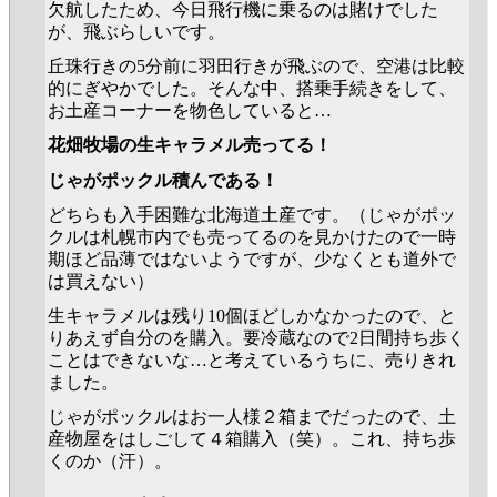
欠航したため、今日飛行機に乗るのは賭けでした
が、飛ぶらしいです。
丘珠行きの5分前に羽田行きが飛ぶので、空港は比較
的にぎやかでした。そんな中、搭乗手続きをして、
お土産コーナーを物色していると…
花畑牧場の生キャラメル売ってる！
じゃがポックル積んである！
どちらも入手困難な北海道土産です。（じゃがポッ
クルは札幌市内でも売ってるのを見かけたので一時
期ほど品薄ではないようですが、少なくとも道外で
は買えない）
生キャラメルは残り10個ほどしかなかったので、と
りあえず自分のを購入。要冷蔵なので2日間持ち歩く
ことはできないな…と考えているうちに、売りきれ
ました。
じゃがポックルはお一人様２箱までだったので、土
産物屋をはしごして４箱購入（笑）。これ、持ち歩
くのか（汗）。