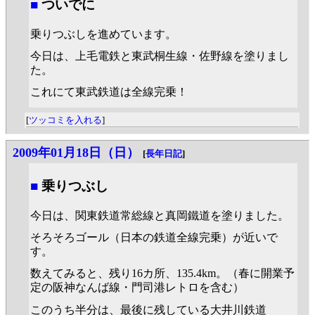
■
ついでに
乗りつぶしを進めています。
今日は、上毛電鉄と東武桐生線・佐野線を塗りまし
た。
これにて東武鉄道は全線完乗！
[
ツッコミを入れる
]
2009年01月18日（日）
[
長年日記
]
■
乗りつぶし
今日は、関東鉄道常総線と真岡鐵道を塗りました。
そろそろゴール（日本の鉄道全線完乗）が近いで
す。
数えてみると、残り16カ所、135.4km。（春に開業予
定の阪神なんば線・門司港レトロを含む）
このうち半分は、最後に残している大井川鉄道