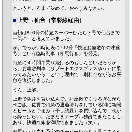
というところまで決めて、おやすみなさい。
■
上野→仙台（常磐線経由）
当初は8:00発の特急スーパーひたち７号で仙台まで
一気に、と考えていました。
が、でっかい時刻表に7:12発「快速お座敷冬の味覚
号」という臨時列車（相馬行き）を発見。
特急に４時間半乗り続けるのもしんどいだろうか
ら、お座敷列車（リゾートエクスプレスゆう）に乗
ってみたいから、という理由で、別料金ながらお座
敷を選択しました。
うん、正解。
上野で駅弁を買い込んで、お座敷でくつろぎながら
朝ご飯。佐貫で特急の通過待ちをしている間に新聞
とビールとつまみ（干し納豆）を買い込んで、朝か
ら酔っぱらい。たまたまテーブル独占できたことも
あり、快適な旅を満喫できました（笑）。
相馬からは当初予定のスーパーひたち７号にスイッ