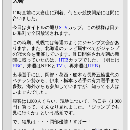
大会
11時直前に大倉山に到着。何とか競技開始には間に
合いました。
今日はタイトルの通り
STV
カップ。この模様は日テ
レ系列で全国放送されます。
この時期、札幌では毎週のようにジャンプ大会があ
ります。また、北海道のテレビ局すべてがジャンプ
の冠大会を開催しています。昨日開催され今朝の新
聞に載っていたのは、
HTB
カップでした。（明日は
HBC
、来週はNHKと
TVh
、再来週は
UHB
）
出場選手には、岡部・葛西・船木ら長野五輪世代の
ベテラン勢から、伊東・栃本ら若手の有力選手まで
多数。海外からも参加していますが、知ってる人は
いませんでした。
観客は1,000人くらい。現地について、当日券（1,000
円）買って、すんなり見れました。「ジャンプでも
見に行くか」という感覚です。
で、結果は・・・岡部優勝！すげー！
*1