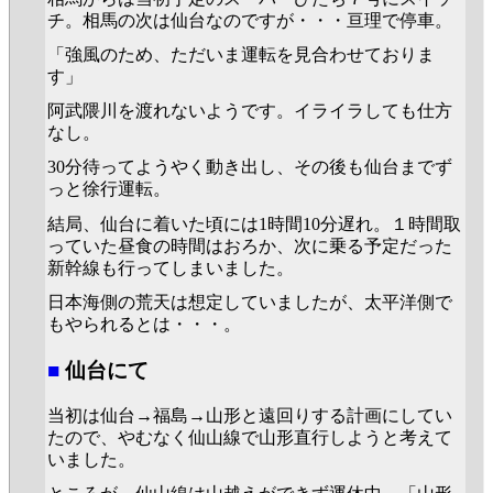
チ。相馬の次は仙台なのですが・・・亘理で停車。
「強風のため、ただいま運転を見合わせておりま
す」
阿武隈川を渡れないようです。イライラしても仕方
なし。
30分待ってようやく動き出し、その後も仙台までず
っと徐行運転。
結局、仙台に着いた頃には1時間10分遅れ。１時間取
っていた昼食の時間はおろか、次に乗る予定だった
新幹線も行ってしまいました。
日本海側の荒天は想定していましたが、太平洋側で
もやられるとは・・・。
■
仙台にて
当初は仙台→福島→山形と遠回りする計画にしてい
たので、やむなく仙山線で山形直行しようと考えて
いました。