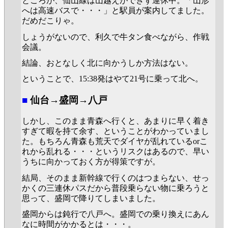
ところが、仙山線は山越えができず運休中。「山形
へは高速バスで・・・」と駅員が案内してました。
だめだこりゃ。
しょうがないので、利久で牛タン食べながら、作戦
会議。
結論、おとなしく北に向かうしか方法はない。
ということで、15:38発はやて21号に乗って北へ。
■
仙台→盛岡→八戸
しかし、このまま青森へ行くと、あまりに早く着き
すぎて暇を持て余す、ということがわかっていまし
た。もちろん青森も荒天でダイヤが乱れているorこ
れから乱れる・・・というリスクはあるので、早い
うちに向かっておく方が得策ですが。
結局、そのまま新幹線で行くのはつまらない、せっ
かくの三連休パスだから普段乗らない物に乗ろうと
思って、盛岡で降りてしまいました。
盛岡からは鈍行で八戸へ。盛岡での乗り換えにあん
なに時間がかかるとは・・・。