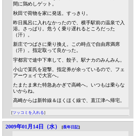
間に鶏めしゲット。
秋田で荷物を家に発送。すっきり。
昨日風呂に入れなかったので、横手駅前の温泉で入
浴。さっぱり。危うく乗り遅れるところだった
（汗）。
新庄でつばさに乗り換え。この時点で自由席満席
（汗）。指定取って良かった。
宇都宮で途中下車して、餃子。駅ナカのみんみん。
小山で某氏を迎撃。指定券が余っているので、フェ
アーウェイで大宮へ。
たまたま来た特急あかぎで高崎へ。いつもは乗らな
いからね。
高崎からは新幹線＆ほくほく線で、直江津へ帰宅。
[
ツッコミを入れる
]
2009年01月14日（水）
[
長年日記
]