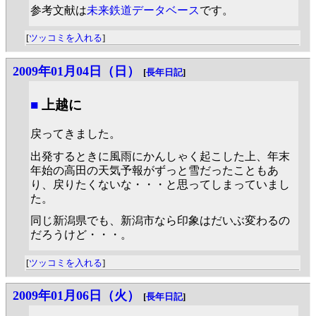
参考文献は
未来鉄道データベース
です。
[
ツッコミを入れる
]
2009年01月04日（日）
[
長年日記
]
■
上越に
戻ってきました。
出発するときに風雨にかんしゃく起こした上、年末
年始の高田の天気予報がずっと雪だったこともあ
り、戻りたくないな・・・と思ってしまっていまし
た。
同じ新潟県でも、新潟市なら印象はだいぶ変わるの
だろうけど・・・。
[
ツッコミを入れる
]
2009年01月06日（火）
[
長年日記
]