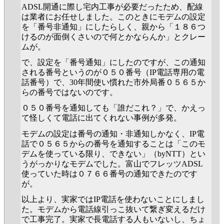
ADSL開通に際し宅内工事が必要だったため、配線
は業者にお任せしました。このときにモデムの設定
を「番号非通知」にしたらしく、親から「１８６つ
けるのが面倒くさいので何とかならんか」とクレー
ムが。
で、設定を「番号通知」にしたのですが、この通知
される番号というのが０５０番号（IP電話専用の電
話番号）で、30年間使い慣れた市外局番０５６５か
らの番号ではないのです。
０５０番号を通知しても「誰だこれ？」で、かえっ
て怪しくて電話に出てくれない事例が多発。
モデムの設定は番号の通知・非通知しかなく、IP電
話で０５６５からの番号を通知することは「このモ
デムを使っている限り、できない」（byNTT）とい
うがっかりなモデムでした。富山でフレッツADSL
使っていた時は０７６６番号の通知できたのです
が。
以上より、実家ではIP電話を使わないことにしまし
た。モデムから電話線引っこ抜いて繋ぎ変えるだけ
で工事完了。実家で長電話する人もいないし、ちょ