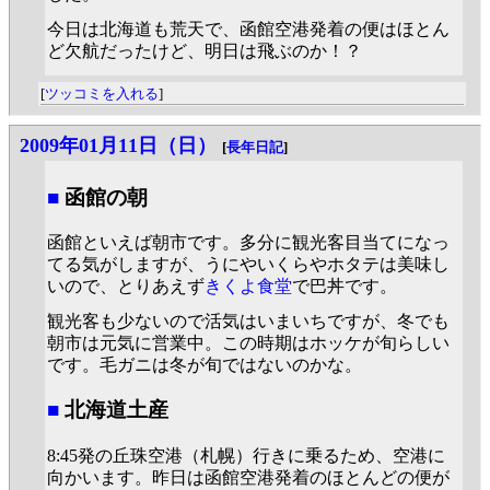
今日は北海道も荒天で、函館空港発着の便はほとん
ど欠航だったけど、明日は飛ぶのか！？
[
ツッコミを入れる
]
2009年01月11日（日）
[
長年日記
]
■
函館の朝
函館といえば朝市です。多分に観光客目当てになっ
てる気がしますが、うにやいくらやホタテは美味し
いので、とりあえず
きくよ食堂
で巴丼です。
観光客も少ないので活気はいまいちですが、冬でも
朝市は元気に営業中。この時期はホッケが旬らしい
です。毛ガニは冬が旬ではないのかな。
■
北海道土産
8:45発の丘珠空港（札幌）行きに乗るため、空港に
向かいます。昨日は函館空港発着のほとんどの便が