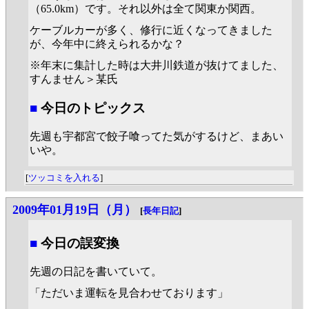
（65.0km）です。それ以外は全て関東か関西。
ケーブルカーが多く、修行に近くなってきました
が、今年中に終えられるかな？
※年末に集計した時は大井川鉄道が抜けてました、
すんません＞某氏
■
今日のトピックス
先週も宇都宮で餃子喰ってた気がするけど、まあい
いや。
[
ツッコミを入れる
]
2009年01月19日（月）
[
長年日記
]
■
今日の誤変換
先週の日記を書いていて。
「ただいま運転を見合わせております」