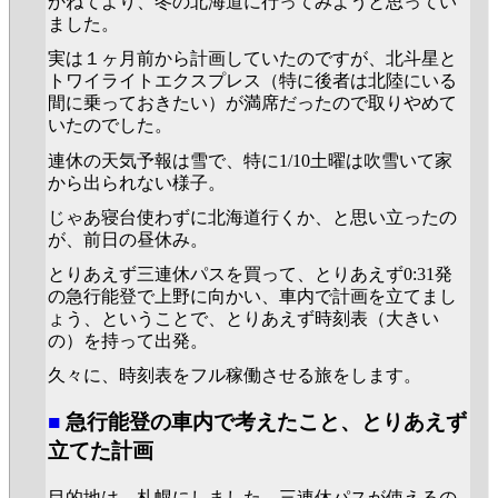
かねてより、冬の北海道に行ってみようと思ってい
ました。
実は１ヶ月前から計画していたのですが、北斗星と
トワイライトエクスプレス（特に後者は北陸にいる
間に乗っておきたい）が満席だったので取りやめて
いたのでした。
連休の天気予報は雪で、特に1/10土曜は吹雪いて家
から出られない様子。
じゃあ寝台使わずに北海道行くか、と思い立ったの
が、前日の昼休み。
とりあえず三連休パスを買って、とりあえず0:31発
の急行能登で上野に向かい、車内で計画を立てまし
ょう、ということで、とりあえず時刻表（大きい
の）を持って出発。
久々に、時刻表をフル稼働させる旅をします。
■
急行能登の車内で考えたこと、とりあえず
立てた計画
目的地は、札幌にしました。三連休パスが使えるの