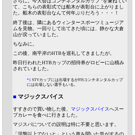
さらに。今大会はコンチネンタルカップ
を兼ねてい
て、こちらの表彰式では船木が表彰台に上がりまし
た。船木の表彰台なんて何年ぶりだろう・・・！
終了後は、隣にあるウィンタースポーツミュージア
ムを見物。一回りして出てきた頃には、静かな大倉
山が戻っていました。
ちなみに。
この後、南平岸のHTBを巡礼してきましたが。
昨日行われたHTBカップの招待券がロビーに山積み
されていました。
*1
STVカップには出場するがFISコンチネンタルカップ
には出場しない選手もいる。
■
マジックスパイス
すすきので買い物した後、
マジックスパイス
へスー
プカレーを食べに行きました。
マジスパについての説明は特に不要と思います。
「涅槃以上でないと」という声を聞いた気がするの