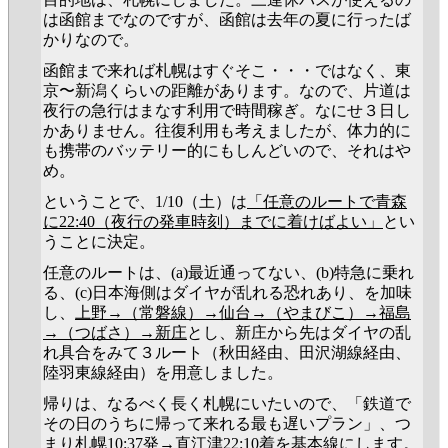
は函館までなのですが、函館は去年の夏に行ったば
かりなので。
函館まで来れば札幌はすぐそこ・・・ではなく、東
京〜新潟くらいの距離があります。なので、片道は
夜行の急行はまなす利用で時間稼ぎ。なにせ３日し
かありません。往復利用も考えましたが、体力的に
も携帯のバッテリー的にもしんどいので、それはや
め。
ということで、1/10（土）は
「任意のルートで青森
に22:40（夜行の発車時刻）までに着けばよい」
とい
うことに決定。
任意のルートは、(a)最近通ってない、(b)特急に乗れ
る、(c)日本海側はダイヤが乱れる恐れあり、を加味
し、
上野→（常磐線）→仙台→（やまびこ）→福島
→（つばさ）→新庄
とし、新庄から先はダイヤの乱
れ具合をみて３ルート（秋田経由、田沢湖線経由、
陸羽東線経由）を用意しました。
帰りは、なるべく長く札幌にいたいので、「鉄道で
その日のうちに帰って来れる最も遅いプラン」、つ
まり札幌10:37発→直江津22:10着を基本線にします。