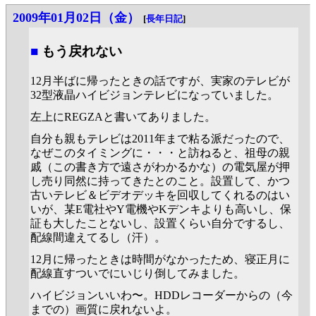
2009年01月02日（金）
[
長年日記
]
■
もう戻れない
12月半ばに帰ったときの話ですが、実家のテレビが
32型液晶ハイビジョンテレビになっていました。
左上にREGZAと書いてありました。
自分も親もテレビは2011年まで粘る派だったので、
なぜこのタイミングに・・・と訪ねると、祖母の親
戚（この書き方で遠さがわかるかな）の電気屋が押
し売り同然に持ってきたとのこと。設置して、かつ
古いテレビ＆ビデオデッキを回収してくれるのはい
いが、某E電社やY電機やKデンキよりも高いし、保
証も大したことないし、設置くらい自分でするし、
配線間違えてるし（汗）。
12月に帰ったときは時間がなかったため、寝正月に
配線直すついでにいじり倒してみました。
ハイビジョンいいわ〜。HDDレコーダーからの（今
までの）画質に戻れないよ。