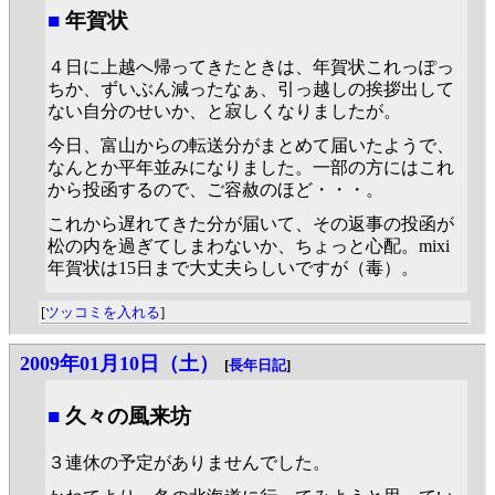
■
年賀状
４日に上越へ帰ってきたときは、年賀状これっぽっ
ちか、ずいぶん減ったなぁ、引っ越しの挨拶出して
ない自分のせいか、と寂しくなりましたが。
今日、富山からの転送分がまとめて届いたようで、
なんとか平年並みになりました。一部の方にはこれ
から投函するので、ご容赦のほど・・・。
これから遅れてきた分が届いて、その返事の投函が
松の内を過ぎてしまわないか、ちょっと心配。mixi
年賀状は15日まで大丈夫らしいですが（毒）。
[
ツッコミを入れる
]
2009年01月10日（土）
[
長年日記
]
■
久々の風来坊
３連休の予定がありませんでした。