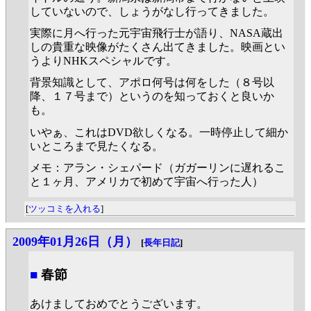
していないので、しょうがなし行ってきました。
実際に月へ行った元宇宙飛行士が語り、NASA蔵出
しの貴重な映像がたくさん出てきました。映画とい
うよりNHKスペシャルです。
背景知識として、アポロ何号は何をした（８号以
降、１７号まで）というのを知っておくと良いか
も。
いやぁ、これはDVD欲しくなる。一時停止して細か
いところまで見たくなる。
メモ：アラン・シェパード（ガガーリンに遅れるこ
と１ヶ月、アメリカで初めて宇宙へ行った人）
[
ツッコミを入れる
]
2009年01月26日（月）
[
長年日記
]
■
春節
あけましておめでとうございます。