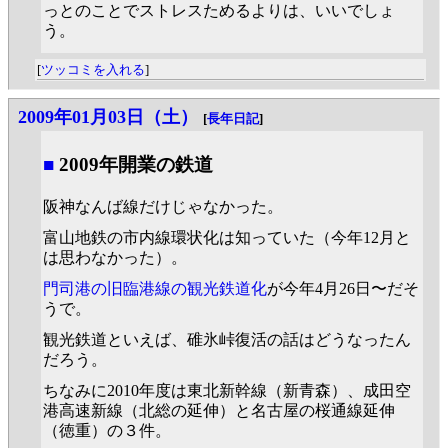
っとのことでストレスためるよりは、いいでしょ
う。
[
ツッコミを入れる
]
2009年01月03日（土）
[
長年日記
]
■
2009年開業の鉄道
阪神なんば線だけじゃなかった。
富山地鉄の市内線環状化は知っていた（今年12月と
は思わなかった）。
門司港の旧臨港線の観光鉄道化
が今年4月26日〜だそ
うで。
観光鉄道といえば、碓氷峠復活の話はどうなったん
だろう。
ちなみに2010年度は東北新幹線（新青森）、成田空
港高速新線（北総の延伸）と名古屋の桜通線延伸
（徳重）の３件。