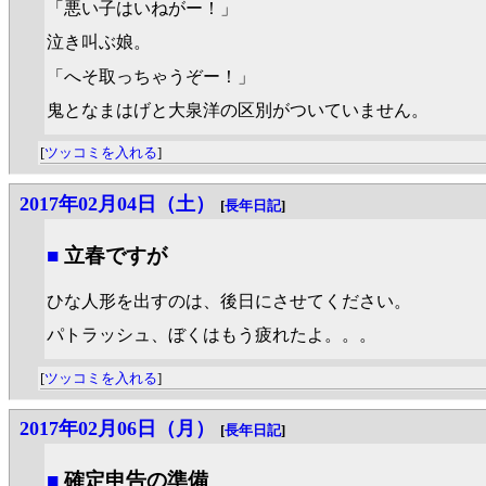
「悪い子はいねがー！」
泣き叫ぶ娘。
「へそ取っちゃうぞー！」
鬼となまはげと大泉洋の区別がついていません。
[
ツッコミを入れる
]
2017年02月04日（土）
[
長年日記
]
■
立春ですが
ひな人形を出すのは、後日にさせてください。
パトラッシュ、ぼくはもう疲れたよ。。。
[
ツッコミを入れる
]
2017年02月06日（月）
[
長年日記
]
■
確定申告の準備