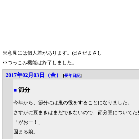
※意見には個人差があります。(c)さだまさし
※つっこみ機能は終了しました。
2017年02月03日（金）
[
長年日記
]
■
節分
今年から、節分には鬼の役をすることになりました。
さすがに豆まきはまだできないので、節分豆についてた
「がおー！」
固まる娘。