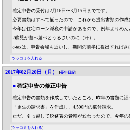
確定申告の受付は2月16日〜3月15日までです。
必要書類はすべて揃ったので、これから提出書類の作成
今年は住宅ローン減税の申請があるので、例年よりめん
2歳児が遊べ遊べとうるさいのに（汗）。
e-taxは、申告会場も近いし、期間の前半に提出すれ
[
ツッコミを入れる
]
2017年02月20日（月）
[
長年日記
]
■
確定申告の修正申告
確定申告の書類を作成していたところ、昨年の書類に誤
「更生の請求書」を作成し、4,500円の還付請求。
ただ、引っ越して税務署の管轄が変わったので、今年の
[
ツッコミを入れる
]