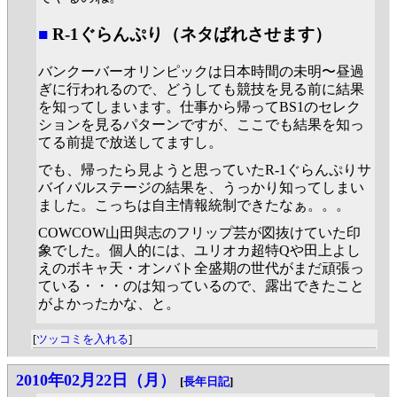
■
R-1ぐらんぷり（ネタばれさせます）
バンクーバーオリンピックは日本時間の未明〜昼過
ぎに行われるので、どうしても競技を見る前に結果
を知ってしまいます。仕事から帰ってBS1のセレク
ションを見るパターンですが、ここでも結果を知っ
てる前提で放送してますし。
でも、帰ったら見ようと思っていたR-1ぐらんぷりサ
バイバルステージの結果を、うっかり知ってしまい
ました。こっちは自主情報統制できたなぁ。。。
COWCOW山田與志のフリップ芸が図抜けていた印
象でした。個人的には、ユリオカ超特Qや田上よし
えのボキャ天・オンバト全盛期の世代がまだ頑張っ
ている・・・のは知っているので、露出できたこと
がよかったかな、と。
[
ツッコミを入れる
]
2010年02月22日（月）
[
長年日記
]