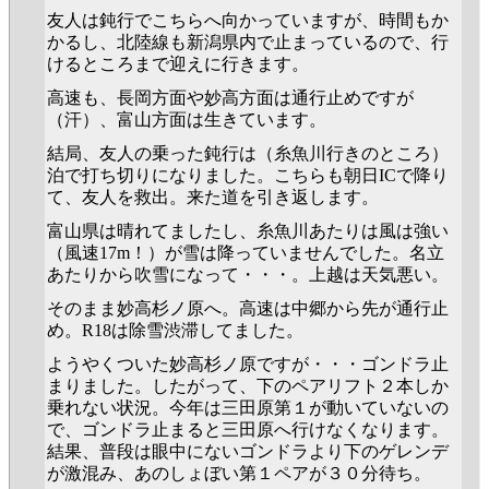
友人は鈍行でこちらへ向かっていますが、時間もか
かるし、北陸線も新潟県内で止まっているので、行
けるところまで迎えに行きます。
高速も、長岡方面や妙高方面は通行止めですが
（汗）、富山方面は生きています。
結局、友人の乗った鈍行は（糸魚川行きのところ）
泊で打ち切りになりました。こちらも朝日ICで降り
て、友人を救出。来た道を引き返します。
富山県は晴れてましたし、糸魚川あたりは風は強い
（風速17m！）が雪は降っていませんでした。名立
あたりから吹雪になって・・・。上越は天気悪い。
そのまま妙高杉ノ原へ。高速は中郷から先が通行止
め。R18は除雪渋滞してました。
ようやくついた妙高杉ノ原ですが・・・ゴンドラ止
まりました。したがって、下のペアリフト２本しか
乗れない状況。今年は三田原第１が動いていないの
で、ゴンドラ止まると三田原へ行けなくなります。
結果、普段は眼中にないゴンドラより下のゲレンデ
が激混み、あのしょぼい第１ペアが３０分待ち。