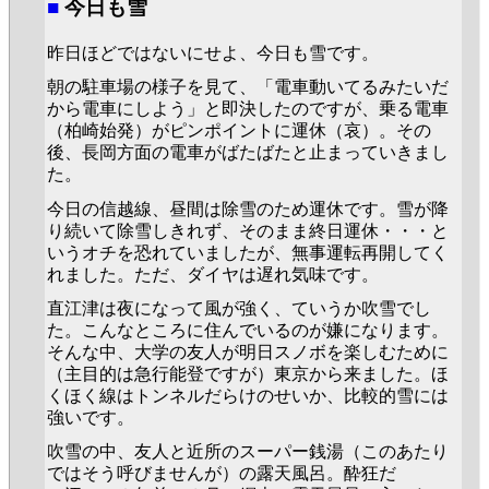
■
今日も雪
昨日ほどではないにせよ、今日も雪です。
朝の駐車場の様子を見て、「電車動いてるみたいだ
から電車にしよう」と即決したのですが、乗る電車
（柏崎始発）がピンポイントに運休（哀）。その
後、長岡方面の電車がばたばたと止まっていきまし
た。
今日の信越線、昼間は除雪のため運休です。雪が降
り続いて除雪しきれず、そのまま終日運休・・・と
いうオチを恐れていましたが、無事運転再開してく
れました。ただ、ダイヤは遅れ気味です。
直江津は夜になって風が強く、ていうか吹雪でし
た。こんなところに住んでいるのが嫌になります。
そんな中、大学の友人が明日スノボを楽しむために
（主目的は急行能登ですが）東京から来ました。ほ
くほく線はトンネルだらけのせいか、比較的雪には
強いです。
吹雪の中、友人と近所のスーパー銭湯（このあたり
ではそう呼びませんが）の露天風呂。酔狂だ