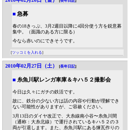
2010年02月26日（金）
[
長年日記
]
■
急募
春の18きっぷ、3月2週目以降に4回分使う方を鋭意募
集中。（面識のある方に限る）
今なら赤いのにできそうです。
[
ツッコミを入れる
]
2010年02月27日（土）
[
長年日記
]
■
糸魚川駅レンガ車庫＆キハ５２撮影会
今日は久々にガチの鉄活です。
故に、鉄分の少ない方は話の内容や行動が理解でき
ない可能性がありますが、ご容赦ください。
3月13日のダイヤ改正で、大糸線南小谷〜糸魚川間
（通称：大糸北線）で運行されているキハ５２の３
両が引退します。また、糸魚川駅にある煉瓦作りの