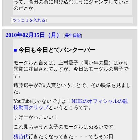
って、高田の街に飛び込むようにジャンプしていた
のだとか。
[
ツッコミを入れる
]
2010年02月15日（月）
[
長年日記
]
■
今日も今日とてバンクーバー
モーグルと言えば、上村愛子（同い年の星）ばかり
異常に注目されてますが、今日はモーグルの男子で
す。
遠藤選手が7位入賞ということで、その映像を見まし
た。
YouTubeじゃないですよ！
NHKのオフィシャルの競
技動画クリップ
というところです。
すげーかっこいい！
これ見ちゃうと女子のモーグルはぬるいです。
猪苗代
行きたくなってきた・・・でもその日