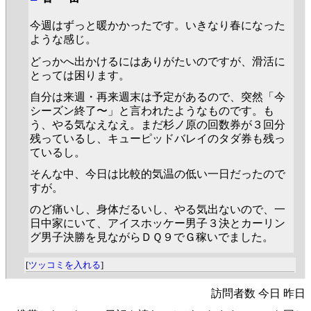
今週はずっと暖かかったです。いきなり春になった
ような感じ。
どっかへ出かけるにはありがたいのですが、滑活に
とっては困ります。
自分は来週・再来週末は予定があるので、突然「今
シーズン終了〜」と言われたようなものです。も
う、やる気なえなえ。まだ杉ノ原の回数券が３回分
残っているし、キューピッドバレイのタダ券も残っ
ているし。
そんな中、今日は比較的気温の低い一日だったので
すが。
のど痛いし、身体だるいし、やる気出ないので、一
日中家にいて、アイスホッケー男子３決とカーリン
グ男子決勝を見ながらＤＱ９でＧ稼いでました。
[
ツッコミを入れる
]
訪問者数 今日 昨日