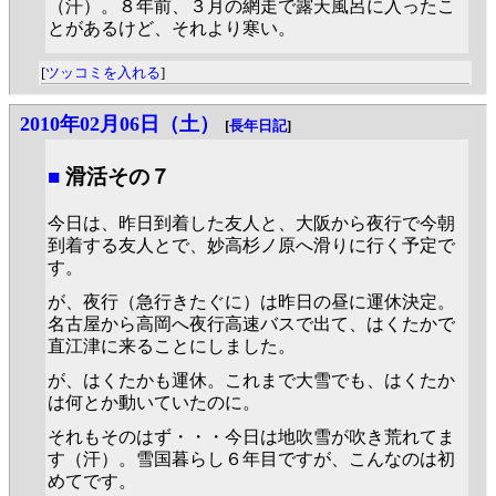
（汗）。８年前、３月の網走で露天風呂に入ったこ
とがあるけど、それより寒い。
[
ツッコミを入れる
]
2010年02月06日（土）
[
長年日記
]
■
滑活その７
今日は、昨日到着した友人と、大阪から夜行で今朝
到着する友人とで、妙高杉ノ原へ滑りに行く予定で
す。
が、夜行（急行きたぐに）は昨日の昼に運休決定。
名古屋から高岡へ夜行高速バスで出て、はくたかで
直江津に来ることにしました。
が、はくたかも運休。これまで大雪でも、はくたか
は何とか動いていたのに。
それもそのはず・・・今日は地吹雪が吹き荒れてま
す（汗）。雪国暮らし６年目ですが、こんなのは初
めてです。