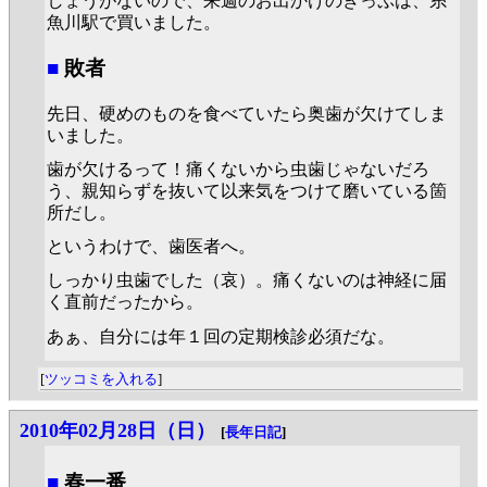
しょうがないので、来週のお出かけのきっぷは、糸
魚川駅で買いました。
■
敗者
先日、硬めのものを食べていたら奥歯が欠けてしま
いました。
歯が欠けるって！痛くないから虫歯じゃないだろ
う、親知らずを抜いて以来気をつけて磨いている箇
所だし。
というわけで、歯医者へ。
しっかり虫歯でした（哀）。痛くないのは神経に届
く直前だったから。
あぁ、自分には年１回の定期検診必須だな。
[
ツッコミを入れる
]
2010年02月28日（日）
[
長年日記
]
■
春一番