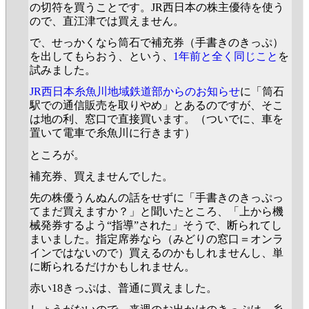
の切符を買うことです。JR西日本の株主優待を使う
ので、直江津では買えません。
で、せっかくなら筒石で補充券（手書きのきっぷ）
を出してもらおう、という、
1年前と全く同じこと
を
試みました。
JR西日本糸魚川地域鉄道部からのお知らせ
に「筒石
駅での通信販売を取りやめ」とあるのですが、そこ
は地の利、窓口で直接買います。（ついでに、車を
置いて電車で糸魚川に行きます）
ところが。
補充券、買えませんでした。
先の株優うんぬんの話をせずに「手書きのきっぷっ
てまだ買えますか？」と聞いたところ、「上から機
械発券するよう“指導”された」そうで、断られてし
まいました。指定席券なら（みどりの窓口＝オンラ
インではないので）買えるのかもしれませんし、単
に断られるだけかもしれません。
赤い18きっぷは、普通に買えました。