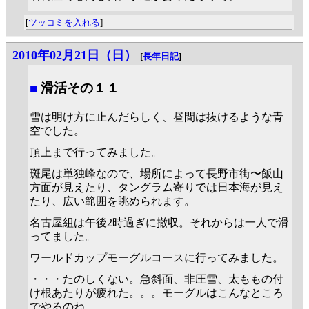
[
ツッコミを入れる
]
2010年02月21日（日）
[
長年日記
]
■
滑活その１１
雪は明け方に止んだらしく、昼間は抜けるような青
空でした。
頂上まで行ってみました。
斑尾は単独峰なので、場所によって長野市街〜飯山
方面が見えたり、タングラム寄りでは日本海が見え
たり、広い範囲を眺められます。
名古屋組は午後2時過ぎに撤収。それからは一人で滑
ってました。
ワールドカップモーグルコースに行ってみました。
・・・たのしくない。急斜面、非圧雪、太ももの付
け根あたりが疲れた。。。モーグルはこんなところ
でやるのね。