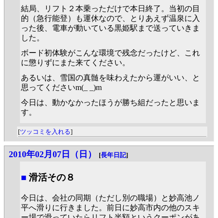
結局、リフト２本乗っただけで本日終了。当初の目
的（急行能登）も運休なので、とりあえず温泉に入
った後、電車が動いている黒姫駅まで送っていきま
した。
ボード初体験がこんな環境で残念だったけど、これ
に懲りずにまた来てください。
あるいは、雪国の真髄を味わえたから運がいい、と
思ってくださいm(_ _)m
今日は、動かなかったほうが勝ち組だったと思いま
す。
[
ツッコミを入れる
]
2010年02月07日（日）
[
長年日記
]
■
滑活その８
今日は、会社の同期（ただし別の職場）と妙高池ノ
平へ滑りに行きました。前日に妙高市内の他のスキ
ー場で滑っていたらリフト半額というクーポンがあ