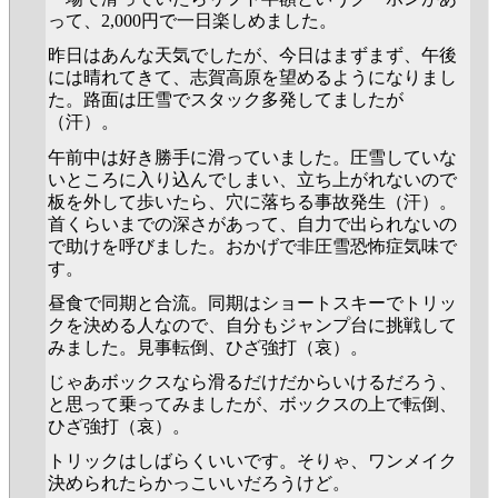
って、2,000円で一日楽しめました。
昨日はあんな天気でしたが、今日はまずまず、午後
には晴れてきて、志賀高原を望めるようになりまし
た。路面は圧雪でスタック多発してましたが
（汗）。
午前中は好き勝手に滑っていました。圧雪していな
いところに入り込んでしまい、立ち上がれないので
板を外して歩いたら、穴に落ちる事故発生（汗）。
首くらいまでの深さがあって、自力で出られないの
で助けを呼びました。おかげで非圧雪恐怖症気味で
す。
昼食で同期と合流。同期はショートスキーでトリッ
クを決める人なので、自分もジャンプ台に挑戦して
みました。見事転倒、ひざ強打（哀）。
じゃあボックスなら滑るだけだからいけるだろう、
と思って乗ってみましたが、ボックスの上で転倒、
ひざ強打（哀）。
トリックはしばらくいいです。そりゃ、ワンメイク
決められたらかっこいいだろうけど。