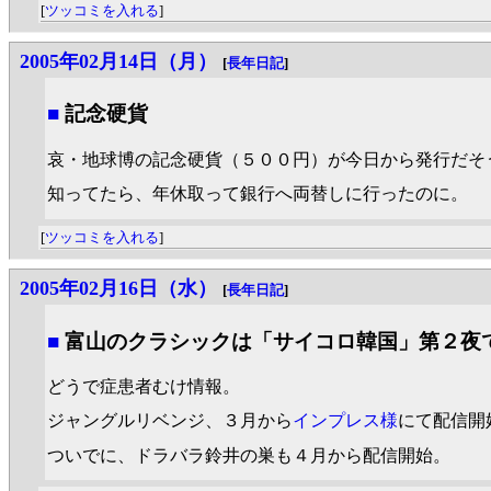
[
ツッコミを入れる
]
2005年02月14日（月）
[
長年日記
]
■
記念硬貨
哀・地球博の記念硬貨（５００円）が今日から発行だそ
知ってたら、年休取って銀行へ両替しに行ったのに。
[
ツッコミを入れる
]
2005年02月16日（水）
[
長年日記
]
■
富山のクラシックは「サイコロ韓国」第２夜
どうで症患者むけ情報。
ジャングルリベンジ、３月から
インプレス様
にて配信開
ついでに、ドラバラ鈴井の巣も４月から配信開始。