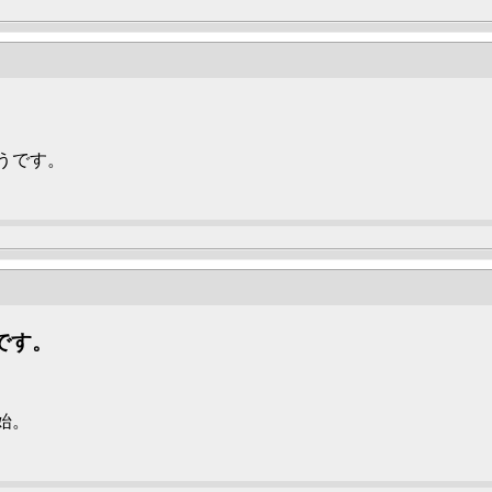
うです。
です。
始。