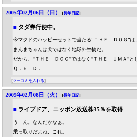
2005年02月06日（日）
[
長年日記
]
■
タダ券行使中。
今マクドのハッピーセットで当たる“ＴＨＥ ＤＯＧ”
まんまちゃんは犬ではなく地球外生物だ。
だから、“ＴＨＥ ＤＯＧ”ではなく“ＴＨＥ ＵＭＡ”
Ｑ．Ｅ．Ｄ．
[
ツッコミを入れる
]
2005年02月08日（火）
[
長年日記
]
■
ライブドア、ニッポン放送株35％を取得
うーん。なんだかなぁ。
乗っ取りだよね、これ。