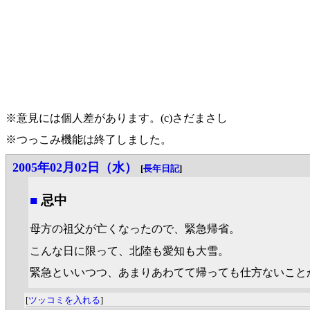
※意見には個人差があります。(c)さだまさし
※つっこみ機能は終了しました。
2005年02月02日（水）
[
長年日記
]
■
忌中
母方の祖父が亡くなったので、緊急帰省。
こんな日に限って、北陸も愛知も大雪。
緊急といいつつ、あまりあわてて帰っても仕方ないこと
[
ツッコミを入れる
]