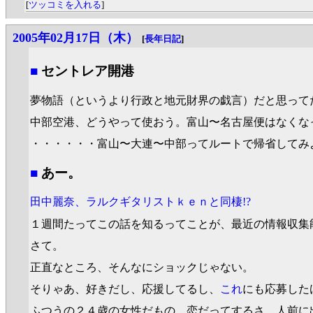
[
ツッコミを入れる
]
2005年02月17日（木）
[
長年日記
]
■
セントレア開港
夢物語（というより行政と地元財界の戯言）だと思って
中部空港、どうやって使おう。富山〜名古屋便はなくな
・・・・・・富山〜大連〜中部ってルートで帰省してみ
■
あー。
田中麗奈、ラルクギタリストｋｅｎと同棲!?
１週間たってこの話を知るってことが、最近の情報収集
さて。
正直なところ、そんなにショックじゃない。
そりゃあ、好きだし、応援してるし、
これ
にも応募した
ふつうの２４歳の女性だもの、恋だってするさ。人前に