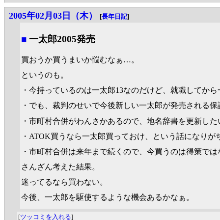
2005年02月03日（木）
[
長年日記
]
■
一太郎2005発売
買おうか買うまいか悩むなぁ…。
というのも。
・今持っているのは一太郎13なのだけど、就職してか
・でも、裁判のせいで今後新しい一太郎が発売される保
・市町村合併がわんさかあるので、地名辞書を更新したい
・ATOK買うなら一太郎買っておけ、という話になりがち
・市町村合併は来年まで続くので、今買うのは得策では
さんざん考えた結果。
迷ってるなら買わない。
今後、一太郎を駆使するような機会あるかなぁ。
[
ツッコミを入れる
]