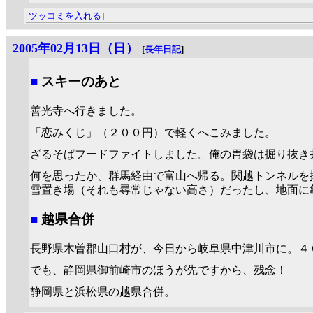
[
ツッコミを入れる
]
2005年02月13日（日）
[
長年日記
]
■
スキーのあと
善光寺へ行きました。
「恋みくじ」（２００円）で軽くへこみました。
ざるそばフードファイトしました。俺の胃袋は掘り抜き
何を思ったか、群馬経由で富山へ帰る。関越トンネルを
雪置き場（それも尋常じゃない高さ）だったし、地面に
■
越県合併
長野県木曽郡山口村が、今日から岐阜県中津川市に。４
でも、静岡県御前崎市のほうが先ですから、残念！
静岡県と浜松県の越県合併。