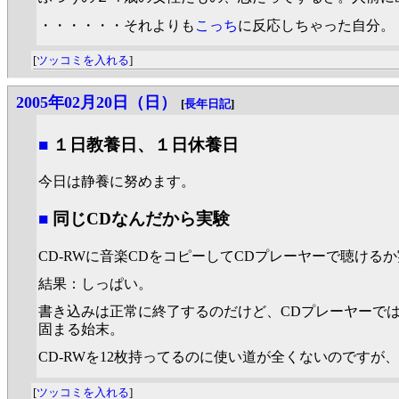
・・・・・・それよりも
こっち
に反応しちゃった自分。
[
ツッコミを入れる
]
2005年02月20日（日）
[
長年日記
]
■
１日教養日、１日休養日
今日は静養に努めます。
■
同じCDなんだから実験
CD-RWに音楽CDをコピーしてCDプレーヤーで聴ける
結果：しっぱい。
書き込みは正常に終了するのだけど、CDプレーヤーではN
固まる始末。
CD-RWを12枚持ってるのに使い道が全くないのですが
[
ツッコミを入れる
]