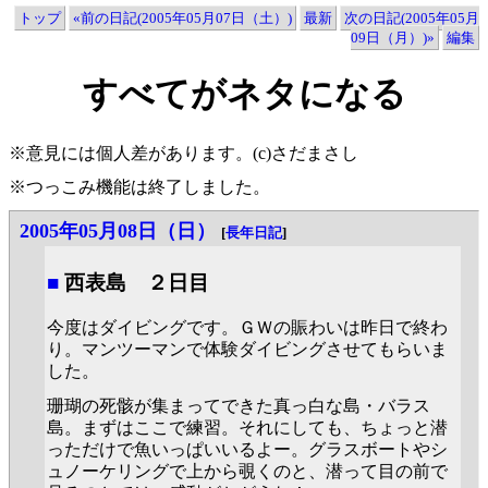
トップ
«前の日記(2005年05月07日（土）)
最新
次の日記(2005年05月
09日（月）)»
編集
すべてがネタになる
※意見には個人差があります。(c)さだまさし
※つっこみ機能は終了しました。
2005年05月08日（日）
[
長年日記
]
■
西表島 ２日目
今度はダイビングです。ＧＷの賑わいは昨日で終わ
り。マンツーマンで体験ダイビングさせてもらいま
した。
珊瑚の死骸が集まってできた真っ白な島・バラス
島。まずはここで練習。それにしても、ちょっと潜
っただけで魚いっぱいいるよー。グラスボートやシ
ュノーケリングで上から覗くのと、潜って目の前で