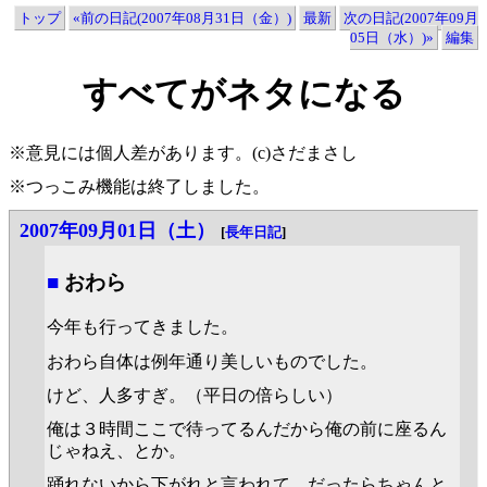
トップ
«前の日記(2007年08月31日（金）)
最新
次の日記(2007年09月
05日（水）)»
編集
すべてがネタになる
※意見には個人差があります。(c)さだまさし
※つっこみ機能は終了しました。
2007年09月01日（土）
[
長年日記
]
■
おわら
今年も行ってきました。
おわら自体は例年通り美しいものでした。
けど、人多すぎ。（平日の倍らしい）
俺は３時間ここで待ってるんだから俺の前に座るん
じゃねえ、とか。
踊れないから下がれと言われて、だったらちゃんと